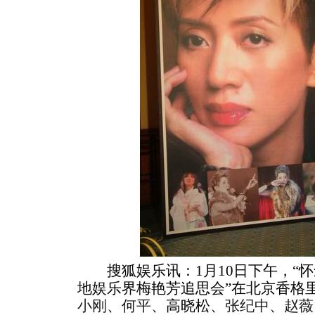
搜狐娱乐讯：1月10日下午，“怀
地娱乐界梅艳芳追思会”在北京香格
小刚
、
何平
、高晓松、
张纪中
、
赵薇