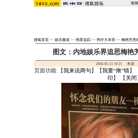
新
搜狐首页
>>
娱乐频道
>>
明星追踪
>>
狗仔大本营
>>
梅艳芳患
图文：内地娱乐界追思梅艳芳
2004-01-11 10:21 来源
页面功能 【
我来说两句
】【
我要“揪”错
】
印
】 【
关闭