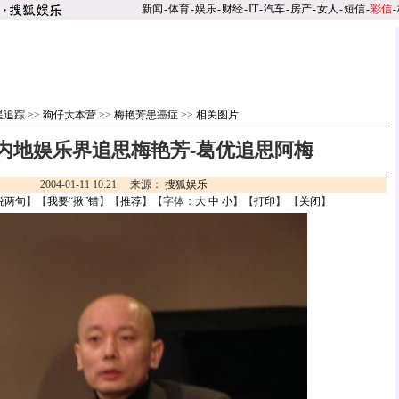
新闻
-
体育
-
娱乐
-
财经
-
IT
-
汽车
-
房产
-
女人
-
短信
-
彩信
-
星追踪
>>
狗仔大本营
>>
梅艳芳患癌症
>>
相关图片
内地娱乐界追思梅艳芳-葛优追思阿梅
2004-01-11 10:21 来源：
搜狐娱乐
说两句
】【
我要“揪”错
】【
推荐
】【字体：
大
中
小
】【
打印
】 【
关闭
】