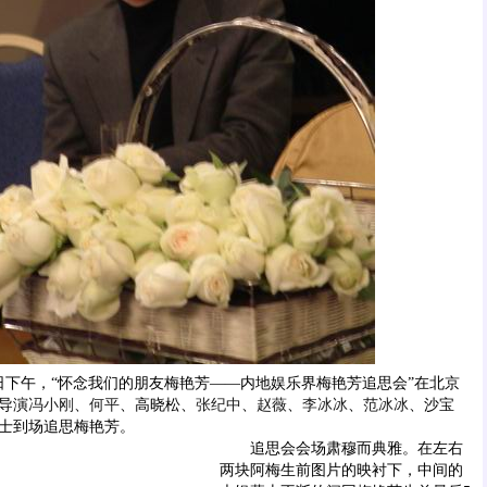
下午，“怀念我们的朋友梅艳芳——内地娱乐界梅艳芳追思会”在北京
导演
冯小刚
、
何平
、高晓松、
张纪中
、
赵薇
、
李冰冰
、
范冰冰
、沙宝
士到场追思梅艳芳。
追思会会场肃穆而典雅。在左右
两块阿梅生前图片的映衬下，中间的