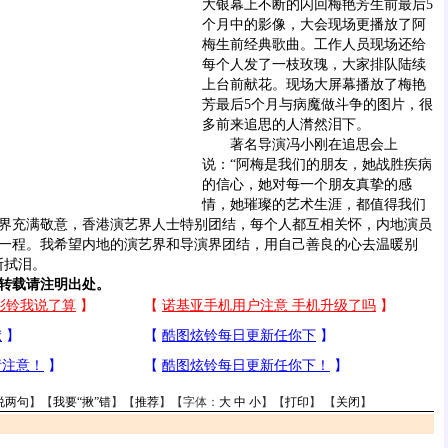
大银幕上不断的闪回梅艳芳生前最后5
个月中的影像，大会现场更播放了阿
梅生前经典歌曲。工作人员现场还给
每个人发了一枝玫瑰，大家排队陆续
上台前献花。现场大屏幕播放了梅艳
芳最后5个月与病魔做斗争的图片，很
多前来追思的人潸然泪下。
著名导演冯小刚在追思会上
说：“阿梅是我们的朋友，她战胜疾病
的信心，她对每一个朋友真挚的感
情，她璀璨的艺术生涯，都值得我们
界充满敬意，香港演艺界人士特别团结，每个人都互相关怀，内地演员
一程。我希望内地的演艺界和导演界团结，用自己善良的心去温暖别
断拭泪。
转载请注明出处。
说两句
】【
我要“揪”错
】【
推荐
】【字体：
大
中
小
】【
打印
】 【
关闭
】