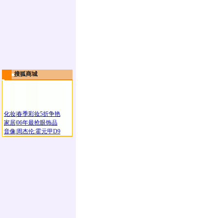
搜狐商城
化妆
|
春季彩妆5折争艳
家居
|
06年最抢眼饰品
音像
|
周杰伦:霍元甲D9