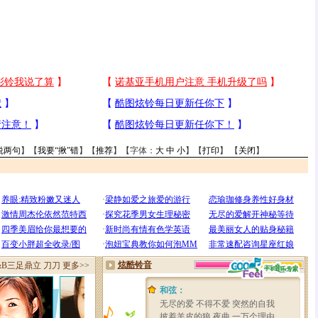
说两句
】【
我要“揪”错
】【
推荐
】【字体：
大
中
小
】【
打印
】 【
关闭
】