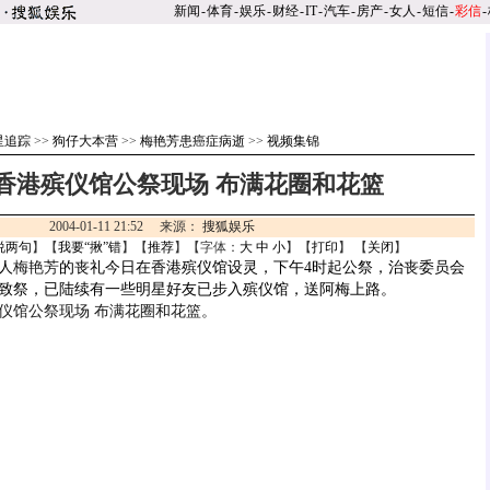
新闻
-
体育
-
娱乐
-
财经
-
IT
-
汽车
-
房产
-
女人
-
短信
-
彩信
-
星追踪
>>
狗仔大本营
>>
梅艳芳患癌症病逝
>>
视频集锦
香港殡仪馆公祭现场 布满花圈和花篮
2004-01-11 21:52 来源：
搜狐娱乐
说两句
】【
我要“揪”错
】【
推荐
】【字体：
大
中
小
】【
打印
】 【
关闭
】
人
梅艳芳
的丧礼今日在香港殡仪馆设灵，下午4时起公祭，治丧委员会
致祭，已陆续有一些明星好友已步入殡仪馆，送阿梅上路。
仪馆公祭现场 布满花圈和花篮。