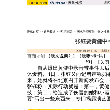
新
搜狐首页
>>
娱乐频道
>>
明星追踪
>>
著名导演黄健中卷入性丑
张钰要黄健中“
2004-01-06 11:52 来
页面功能 【
我来说两句
】【
我要“揪”错
】
印
】 【
关闭
自从爆出黄健中录音带事件以后
体爆料。4日，张钰又向记者声称如
来，她就将在北京召开新闻发布会，
张钰称，实际行动就是：第一，黄健
技；第二，给造成了伤害的她和小霞
要“写出一些东西来，专门揭露演艺