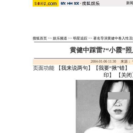
新
搜狐首页
>>
娱乐频道
>>
明星追踪
>>
著名导演黄健中卷入性丑
黄健中踩雷?“小霞”
2004-01-06 11:30 来
页面功能 【
我来说两句
】【
我要“揪”错
】
印
】 【
关闭