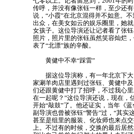
七零以上。记者留意到，2001年的
传呼，并没有像张钰一样，至少还有
说，“小霞”在北京混得并不如意。不
出众，在美女如云的娱乐圈里，她就
女孩子。这位导演还让记者看了张钰
照片，照片里的张钰虽然笑容灿烂，
表了“北漂”族的辛酸。
黄健中不幸“踩雷”
据这位导演称，有一年北京下大
家涮羊肉店里遇到过张钰、黄健中及
们还跟黄健中打了招呼，不过我心里
在一起呢？”这位导演还说，现在，
开始“敲鼓”了。他还证实，当年《
副导演也曾被张钰“警告”过，“其实
甚至是组里的服装、化妆师也来点交
上。不过有的时候，交换的最后居然