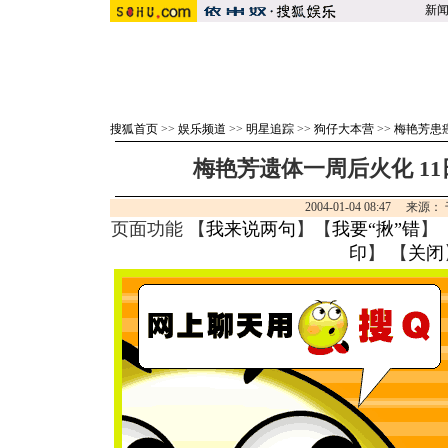
新
搜狐首页
>>
娱乐频道
>>
明星追踪
>>
狗仔大本营
>>
梅艳芳患
梅艳芳遗体一周后火化 1
2004-01-04 08:47 来
页面功能 【
我来说两句
】【
我要“揪”错
】
印
】 【
关闭