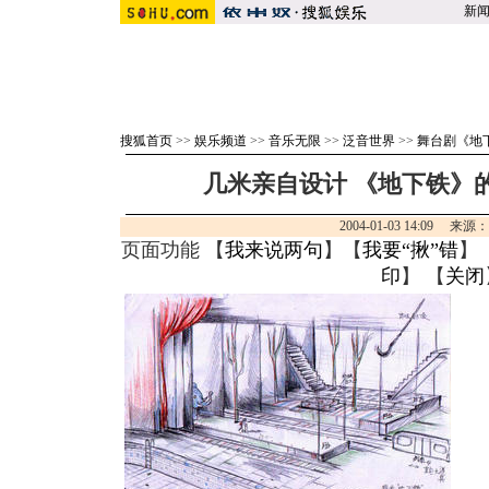
新
搜狐首页
>>
娱乐频道
>>
音乐无限
>>
泛音世界
>>
舞台剧《地
几米亲自设计 《地下铁》的
2004-01-03 14:09 来源
页面功能 【
我来说两句
】【
我要“揪”错
】
印
】 【
关闭