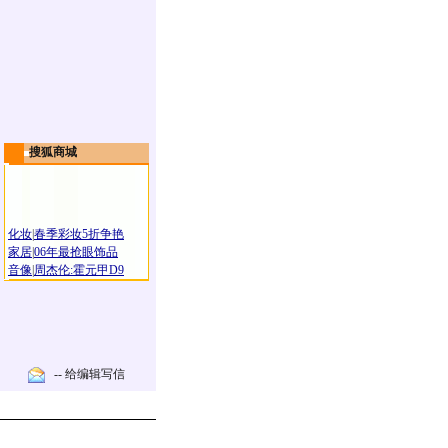
搜狐商城
化妆
|
春季彩妆5折争艳
家居
|
06年最抢眼饰品
音像
|
周杰伦:霍元甲D9
-- 给编辑写信