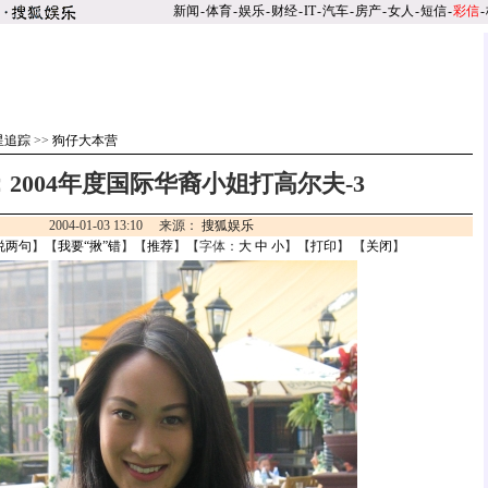
新闻
-
体育
-
娱乐
-
财经
-
IT
-
汽车
-
房产
-
女人
-
短信
-
彩信
-
星追踪
>>
狗仔大本营
2004年度国际华裔小姐打高尔夫-3
2004-01-03 13:10 来源：
搜狐娱乐
说两句
】【
我要“揪”错
】【
推荐
】【字体：
大
中
小
】【
打印
】 【
关闭
】