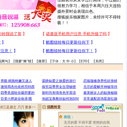
佳丽表示从未学过打高球，不过她们
很努力学习，相信于本周六往大连拍
摄外景时会表现出色。
搜狐娱乐独家图片，未经许可不得转
载！！
说两句
】【
我要“揪”错
】【
推荐
】【字体：
大
中
小
】【
打印
】 【
关闭
】