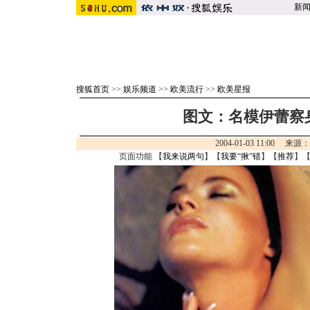
新
搜狐首页
>>
娱乐频道
>>
欧美流行
>>
欧美星报
图文：名模伊蕾察身
2004-01-03 11:00 来
页面功能 【
我来说两句
】【
我要“揪”错
】【
推荐
】