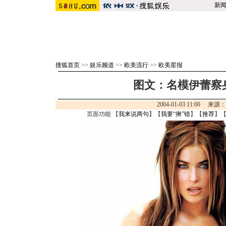
新
搜狐首页
>>
娱乐频道
>>
欧美流行
>>
欧美星报
图文：名模伊蕾察身
2004-01-03 11:00 来
页面功能 【
我来说两句
】【
我要“揪”错
】【
推荐
】