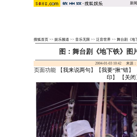
新
搜狐首页
>>
娱乐频道
>>
音乐无限
>>
泛音世界
>>
舞台剧《地
图：舞台剧《地下铁》图片
2004-01-03 10:42 来源
页面功能 【
我来说两句
】【
我要“揪”错
】
印
】 【
关闭