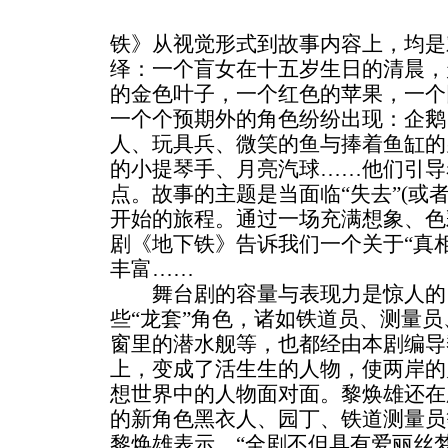
铁》从视觉形式到故事内容上，均是
绎：一个盲女在十五岁生日的清晨，
的金色叶子，一个红色的苹果，一个
一个个预期外的角色纷纷出现：企鹅
人、玩具兵、微笑的鱼与捧着鱼缸的
的小提琴手、月亮汽球……他们引导
点。故事的主题是当面临“失去”(或者
开始的旅程。通过一场充满想象、色
剧《地下铁》告诉我们一个关于“真
丰富……
舞台剧的容量与表现力是惊人的
些“龙套”角色，诸如铁道员、测量
窗里的潜水舰等，也都经由本剧编导
上，变成了活生生的人物，使两岸的
想世界中的人物面对面。黎焕雄还在
的新角色黑衣人、园丁、铁道测量员
黎焕雄表示，“全剧不但具有爱丽丝