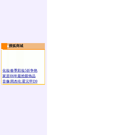
搜狐商城
化妆
|
春季彩妆5折争艳
家居
|
06年最抢眼饰品
音像
|
周杰伦:霍元甲D9