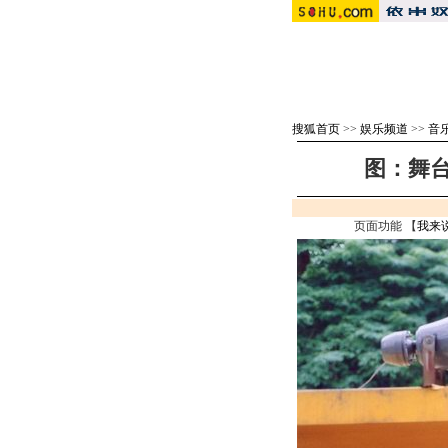
搜狐首页
>>
娱乐频道
>>
音
图：舞台
页面功能 【
我来