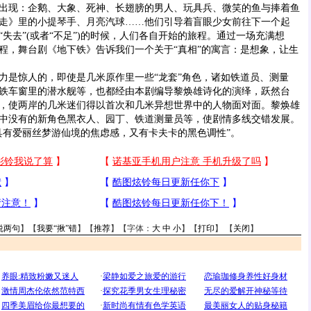
出现：企鹅、大象、死神、长翅膀的男人、玩具兵、微笑的鱼与捧着鱼
走》里的小提琴手、月亮汽球……他们引导着盲眼少女前往下一个起
失去”(或者“不足”)的时候，人们各自开始的旅程。通过一场充满想
程，舞台剧《地下铁》告诉我们一个关于“真相”的寓言：是想象，让生
是惊人的，即使是几米原作里一些“龙套”角色，诸如铁道员、测量
铁车窗里的潜水舰等，也都经由本剧编导黎焕雄诗化的演绎，跃然台
，使两岸的几米迷们得以首次和几米异想世界中的人物面对面。黎焕雄
中没有的新角色黑衣人、园丁、铁道测量员等，使剧情多线交错发展。
具有爱丽丝梦游仙境的焦虑感，又有卡夫卡的黑色调性”。
说两句
】【
我要“揪”错
】【
推荐
】【字体：
大
中
小
】【
打印
】 【
关闭
】