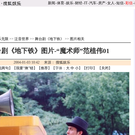
新闻
-
体育
-
娱乐
-
财经
-
IT
-
汽车
-
房产
-
女人
-
短信
-
彩信
-
乐无限
>>
泛音世界
>>
舞台剧《地下铁》
>>
图片相关
剧《地下铁》图片-“魔术师”范植伟01
2004-01-03 10:42 来源：
搜狐娱乐
说两句
】【
我要“揪”错
】【
推荐
】【字体：
大
中
小
】【
打印
】 【
关闭
】