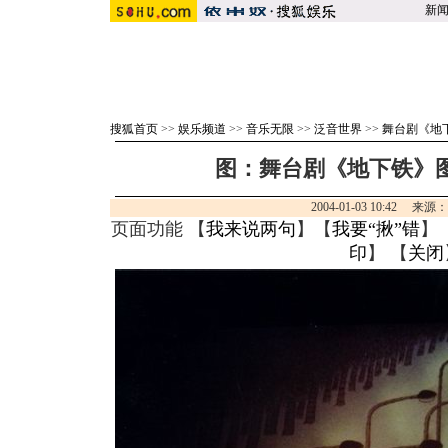
新
搜狐首页
>>
娱乐频道
>>
音乐无限
>>
泛音世界
>>
舞台剧《地
图：舞台剧《地下铁》图
2004-01-03 10:42 来源
页面功能 【
我来说两句
】【
我要“揪”错
】
印
】 【
关闭