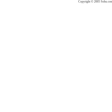
Copyright © 2005 Sohu.com I