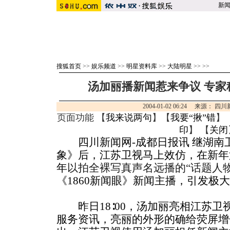
新
搜狐首页
>>
娱乐频道
>>
明星资料库
>>
大陆明星
>>
>>
汤加丽播新闻惹来争议 专家
2004-01-02 06:24 来源：
页面功能 【
我来说两句
】【
我要“揪”错
】
印
】 【
关闭
四川新闻网-成都日报讯 继湖南
象》后，江苏卫视马上效仿，在新年
年
以拍全裸写真声名远播的“话题人
《1860新闻眼》新闻主播，引发极
昨日18∶00，汤加丽亮相江苏卫
服务资讯，亮丽的外形的确给荧屏增