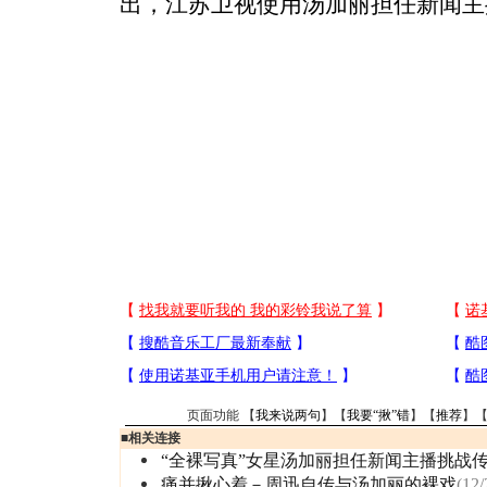
出，江苏卫视使用汤加丽担任新闻主
页面功能 【
我来说两句
】【
我要“揪”错
】【
推荐
】
■
相关连接
“全裸写真”女星汤加丽担任新闻主播挑战
痛并揪心着－周迅自传与汤加丽的裸戏
(12/