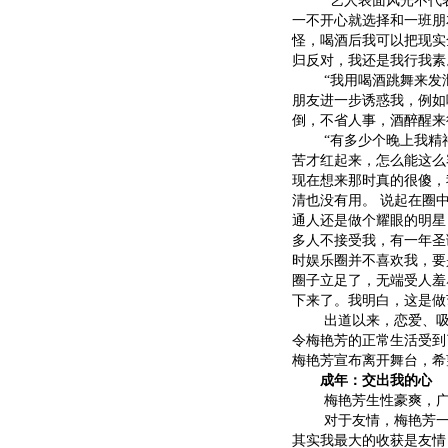
“艺人表面风光不代表
一不开心就选择和一班朋
怪，喝酒后我可以把现实
归反对，我还是我行我素
“我用喝酒跳舞来发泄
朋友进一步诱惑我，例如
倒，不省人事，酒醉醒来
“有多少个晚上我精神
苦才红起来，怎么能这么
现在想来那时真的很傻，
清也没有用。 说起在圈
通人还是做个耀眼的明星
多人不接受我，有一年圣
时娱乐圈并不喜欢我，要
圈子立足了，无端受人羞
下来了。我明白，这是做
出道以来，恋爱、吸毒
令梅艳芳的正常生活受到
梅艳芳宣布离开舞台，希
成年：交出我的心
梅艳芳生性豪爽，广交
对于友情，梅艳芳一向
其实我最大的收获是友情