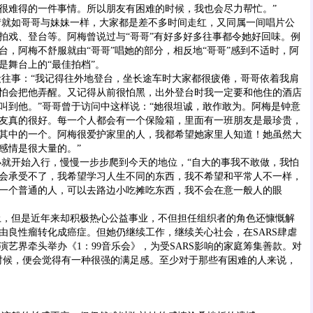
很难得的一件事情。所以朋友有困难的时候，我也会尽力帮忙。”
如哥哥与妹妹一样，大家都是差不多时间走红，又同属一间唱片公
拍戏、登台等。阿梅曾说过与“哥哥”有好多好多往事都令她好回味。例
台，阿梅不舒服就由“哥哥”唱她的部分，相反地“哥哥”感到不适时，阿
是舞台上的“最佳拍档”。
事：“我记得往外地登台，坐长途车时大家都很疲倦，哥哥依着我肩
怕会把他弄醒。又记得从前很怕黑，出外登台时我一定要和他住的酒店
叫到他。”哥哥曾于访问中这样说：“她很坦诚，敢作敢为。阿梅是钟意
友真的很好。每一个人都会有一个保险箱，里面有一班朋友是最珍贵，
其中的一个。阿梅很爱护家里的人，我都希望她家里人知道！她虽然大
感情是很大量的。”
开始入行，慢慢一步步爬到今天的地位，“自大的事我不敢做，我怕
会承受不了，我希望学习人生不同的东西，我不希望和平常人不一样，
一个普通的人，可以去路边小吃摊吃东西，我不会在意一般人的眼
但是近年来却积极热心公益事业，不但担任组织者的角色还慷慨解
由良性瘤转化成癌症。但她仍继续工作，继续关心社会，在SARS肆虐
演艺界牵头举办《1：99音乐会》，为受SARS影响的家庭筹集善款。对
时候，便会觉得有一种很强的满足感。至少对于那些有困难的人来说，