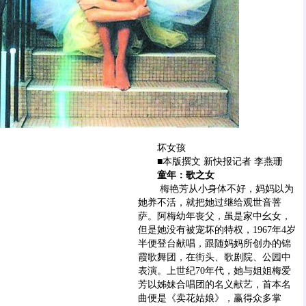
坏女孩
■本版撰文 新快报记者 李燕珊
童年：歌之女
梅艳芳
从小身体不好，妈妈以为
她养不活，就把她过继给观世音菩
萨。阿梅幼年丧父，虽是家中幺女，
但是她没有被宠坏的特权，1967年4岁
半便登台献唱，跟随妈妈所创办的锦
霞歌舞团，在街头、歌剧院、公园中
表演。上世纪70年代，她与姐姐梅爱
芳以姊妹合唱团的名义献艺，首本名
曲便是《卖花姑娘》，赢得众多掌