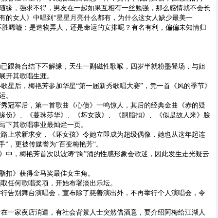
随缘，强求不得，男友在一起如果互相有一丝勉强，那么感情就不会长
有的女人》中唱到“星星月亮什么都有，为什么这女人缺少最美一
不胜唏嘘：是造物弄人，还是命运的安排呢？有名有利，偏偏未知情归
已跟舞台结下不解缘，天生一副磁性歌喉，四岁半就粉墨登场，与姐
展开其歌唱生涯。
小歌星后，梅艳芳参加华星“第一届新秀歌唱大赛”，凭一首《风的季节》
运。
秀冠军后，第一首歌曲《心债》一鸣惊人，其后的经典金曲《赤的疑
缘份》、《蔓珠莎华》、《坏女孩》、《胭脂扣》、《似是故人来》脍
代写下其歌唱事业最灿烂一页。
路上求新求变，《坏女孩》令她立即成为超级偶像，她也从这年起连
手”，更被传媒誉为“百变梅艳芳”。
》中，梅艳芳首次以波涛“胸”涌的性感形象会歌迷，因此发生走光疑云
脂扣》获得
金马奖
最佳女主角。
取任何歌唱奖项，开始布署淡出乐坛。
行告别舞台演唱会，宣布除了慈善演出外，不再举行个人演唱会，令
在一家夜店消遣，有社会背景人士突然借酒意，要介绍阿梅给江湖人