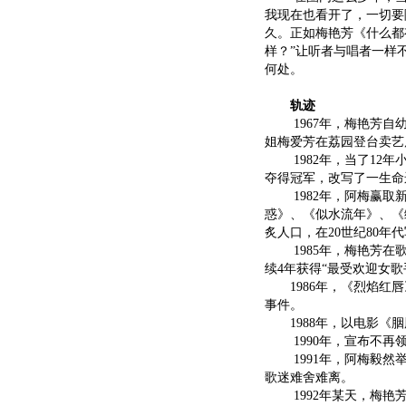
我现在也看开了，一切要
久。正如梅艳芳《什么都
样？”让听者与唱者一样
何处。
轨迹
1967年，梅艳芳自幼
姐梅爱芳在荔园登台卖艺
1982年，当了12年
夺得冠军，改写了一生命
1982年，阿梅赢取新
惑》、《似水流年》、《
炙人口，在20世纪80年
1985年，梅艳芳在歌
续4年获得“最受欢迎女歌
1986年，《烈焰红唇
事件。
1988年，以电影《胭
1990年，宣布不再领
1991年，阿梅毅然举
歌迷难舍难离。
1992年某天，梅艳芳