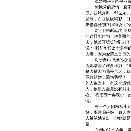
虽然梅艳芳的事业奇迹
梅艳芳的恋情一直不
彦、西城秀树、邹世龙、
发展，而且段段精彩，引
友也都分别跟阿梅说：“
对于阿梅暗恋
刘德
但这只能作为一种美丽的
夫，她曾开玩笑说到老了
说：“我和华仔是十多年
夫妻，因为爱情是盲目的
对于自己恨嫁的心情可
给她增添了许多压力。“
是否是因为我是艺人，就
不敢结婚，因为我得了一
的人生当中，有这个遗憾
人，物质方面并没有对未
心。”梅艳芳一再表示：
情。
有一个人阿梅从小到现
好，唱歌唱得好，做人也
人希望她复出，但她就是
格。”
在圈内这么多年，当