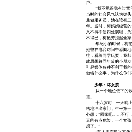
声。
“我不觉得我有过童年
当时的社会风气认为抛头
兼做服务员，她在读初二
年。当时，梅妈妈经营的
又不得不使四处演唱，为
不得已，梅艳芳担起全家
年纪小的时候，梅艳芳
她曾在电台访问中感慨地
往，看着同学玩耍，我却
故思想较同年龄的小朋友
引起媒体各种不利于我的
做错什么事，为什么你们
少年：坏女孩
从一个地位低下的歌女
道。
十六岁时，一天晚上梅
格地冲出家门，生平第一
心想：“回家吧……不行
真的有点危险，一个女孩
想了。”