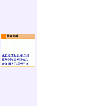
搜狐商城
化妆
|
春季彩妆5折争艳
家居
|
06年最抢眼饰品
音像
|
周杰伦:霍元甲D9