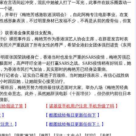
家在言语间起冲突，混乱中她被人打了一耳光，此事件在娱乐圈轰动一
一个谜。
，并举行《梅艳芳感激歌迷演唱会》，自此阿梅专注电影事业。在复
性感形象表演，不过明显身材已发福不少，不再是从前的瘦骨仙，但复
》获香港金像奖最佳女配角。
周刊》裸照事件后，梅艳芳作为香港演艺人协会主席，在群星发言时表
关照片严重践踏了所有女性的尊严，希望全港妇女团体强烈谴责《东周
港明星张国荣跳楼身亡，香港当时也发生严重的SARS疫情，梅艳芳强忍
极面对，高声呼吁全港一起打赢SARS之战。SARS疫情稍有好转后，她
，为香港市民打气加油，其实那时的梅艳芳已经身染重病。
举行记者会，证实自己罹患子宫颈癌。当时她好强表示，有信心战胜病
4小时跟踪她，让她能安心接受治疗。
布罹癌后，梅艳芳努力维持最佳状态面对大家。举办八场《梅艳芳经典
的生命意志。此外，虽然她辞演电影《
十面埋伏
》，但仍依约前往日本
倩影。
说两句
】【
我要“揪”错
】【
推荐
】【字体：
大
中
小
】【
打印
】 【
关闭
】