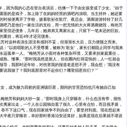
，因为我的心态在登台表演后，仿佛一下子由女孩变成了少女。”由于
露面的是戏子，加上除了在妈妈经营的酒吧内演唱、当主持外，她还要
的时候便离开了学校，披着歌衫在歌厅、夜总会、酒廊游游转转了好几
酒吧乃是他们一家生活的支柱，而一把无情的大火将酒廊烧毁，
梅艳芳
家里偿还债务，几年后，她弟弟又离家出走，只留下一笔未还的巨款。
的重担，将近4年才还完债务。
对这种表演生涯没有感到不妥，但渐渐长大后，压力便随之而来。
说：“以前唱歌的人不受尊重，被称为‘歌女’，家长们都阻止同学与我来
永远孤单一人。”梅艳芳从小面对各种复杂环境，又要承担家庭重任，
成熟、懂事。“那时我虽然是新人，但在圈内红得蛮快的，人一红就会
报导，我那时还年轻，对伤害我的报道老是想不开，我会想：‘我没有
要说我做了？我到底那里对不起你们？哪里招惹你们？’”
，成为魅力四射的亚洲级巨星，期间的甘苦恐怕也只有她自己知
艳芳和妈妈大吵一架，“那时我身上只穿睡衣，什么也没有带，很性
次离家出走，一个人在公园独自逛了很久，心里有点怕，而且很矛盾，
，吞不下这口气，现在回家就争不到自由了，要坚持到底。现在想起来
大半夜只穿睡衣，幸好那时香港治安还算好，如果是现在后果就不堪设