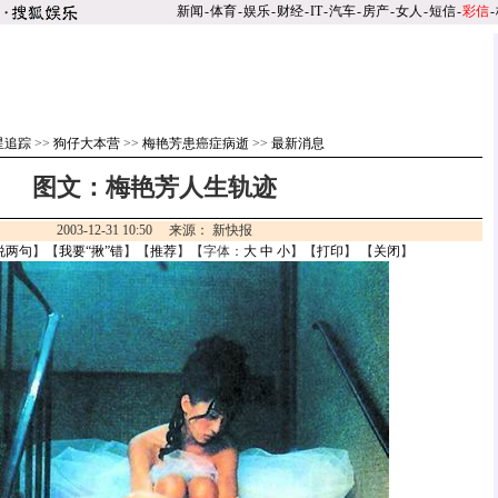
新闻
-
体育
-
娱乐
-
财经
-
IT
-
汽车
-
房产
-
女人
-
短信
-
彩信
-
星追踪
>>
狗仔大本营
>>
梅艳芳患癌症病逝
>>
最新消息
图文：梅艳芳人生轨迹
2003-12-31 10:50 来源： 新快报
说两句
】【
我要“揪”错
】【
推荐
】【字体：
大
中
小
】【
打印
】 【
关闭
】