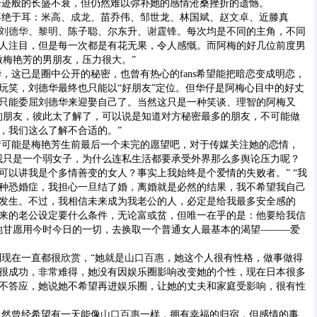
般的长盛不衰，但仍然难以弥补她的感情沧桑挫折的遗憾。
绝于耳：米高、
成龙
、苗乔伟、邹世龙、林国斌、
赵文卓
、近滕真
刘德华
、
黎明
、陈子聪、尔东升、
谢霆锋
。每次均是不同的主角，不同
人注目，但是每一次都是有花无果，令人感慨。而阿梅的好几位前度男
做梅艳芳的男朋友，压力很大。”
华
，这已是圈中公开的秘密，也曾有热心的fans希望能把暗恋变成明恋，
玩笑，刘德华最终也只能以“好朋友”定位。但华仔是阿梅心目中的好丈
只能委屈刘德华来迎娶自己了。当然这只是一种笑谈、理智的阿梅又
的朋友，彼此太了解了，可以说是知道对方秘密最多的朋友，不可能做
，我们这么了解不合适的。”
能是梅艳芳生前最后一个未完的愿望吧，对于传媒关注她的恋情，
我只是一个弱女子，为什么连私生活都要承受外界那么多舆论压力呢？
可以讲我是个多情善变的女人？事实上我始终是个爱情的失败者。” “我
种恐婚症，我担心一旦结了婚，离婚就是必然的结果，我不希望我自己
发生。不过，我相信未来成为我老公的人，必定是给我最多安全感的
来的老公设定要什么条件，无论富或贫，但唯一在乎的是：他要给我信
她甘愿用今时今日的一切，去换取一个普通女人最基本的渴望———爱
在一直都很欣赏，“她就是
山口百惠
，她这个人很有性格，做事做得
很成功，非常难得，她没有因娱乐圈影响改变她的个性，现在日本很多
不答应，她说她不希望再进娱乐圈，让她的丈夫和家庭受影响，很有性
然曾经希望有一天能像
山口百惠
一样，拥有幸福的归宿，但感情的事