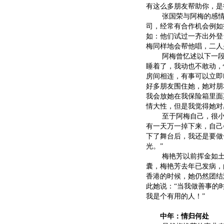
有这么多朋友帮助你，是
张国荣与阿梅的感情就
司，经常有合作机会例如
如：他们试过一齐出外登
梅同样地会帮他唱，二人
阿梅曾忆述以下一段往
睡着了，我动也不敢动，
房间相连，有事可以立即
好多朋友围住她，她对朋
我会放她在我保险箱里面
情大性，但是我觉得她对
至于阿梅自己，很小就
有一天万一掉下来，自己
下了舞台后，我还是要做
光。”
梅艳芳以前挥金如土，
囊，梅艳芳去年已发病，
香港的时候，她仍然团结
此她说：“当我做善事的
我是个有用的人！”
中年：情归何处