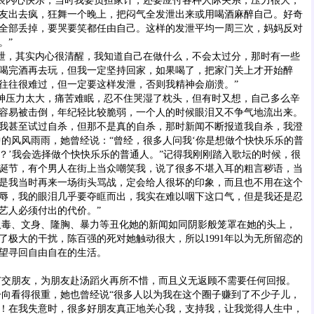
内心快乐，当时我要负担家计，还要应付各种人际关系，压力很大，
友出去疯，狂舞一个晚上，把闷气全发泄出来或用喝酒麻醉自己。好奇
全部丢掉，要哭要笑都任由自己。这样的发泄平均一周三次，妈妈反对
。”
，其实内心很清醒，我知道自己在做什么，不会太过分，那时有一些
喝完酒再去玩，但我一定坚持回家，如果喝了，把家门关上才开始醉
往往很难过，但一定要这样发泄，否则我精神会崩溃。”
压力太大，痛苦难眠，忍不住哭湿了枕头，但有时又想，自己多么辛
容易被击倒，年纪轻比较脆弱，一个人的时候眼泪又不争气地流出来。
我甚至试过自杀，但那不是真的自杀，那时新闻不断报道我自杀，我澄
中的风风雨雨，她曾经说：“曾经，很多人问我‘你是想做个快快乐乐的普
？’我会选择做个快快乐乐的普通人。”记得我刚刚踏入歌坛的时候，很
诞节，有个男人在街上当众嘲笑我，说了很多不堪入耳的粗言秽语，当
是我当时再来一场街头骂战，定会给人很坏的印象，而且也不用在这个
辱，我的眼泪几乎要夺眶而出，我实在难以咽下这口气，但是我还是忍
艺人必须付出的代价。”
、文身、隆胸、暴力等丑化她的新闻如同阴影般笼罩在她的头上，
了极大的干扰，陈百强的死对她触动很大，所以1991年以为无所留恋的
望寻回自由自在的生活。
朋友，为朋友赴汤蹈火再所不惜，而且义无返顾不需要任何回报。
看得很重，她也曾经说“很多人以为我在这个圈子赚到了不少子儿，
！在我失意时，很多好朋友真正地关心我，支持我，让我觉得人生中，