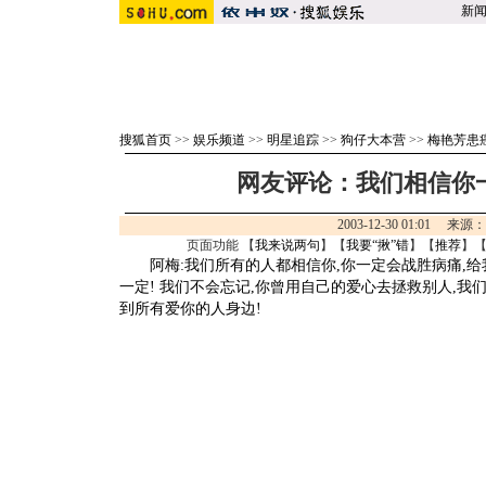
新
搜狐首页
>>
娱乐频道
>>
明星追踪
>>
狗仔大本营
>>
梅艳芳患
网友评论：我们相信你
2003-12-30 01:01 来源
页面功能 【
我来说两句
】【
我要“揪”错
】【
推荐
】
阿梅:我们所有的人都相信你,你一定会战胜病痛,给我
一定! 我们不会忘记,你曾用自己的爱心去拯救别人,我
到所有爱你的人身边!