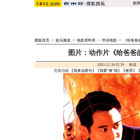
新
搜狐首页
>>
娱乐频道
>>
电影资料库
>>
华语电影
>>
《给爸爸
图片：动作片《给爸爸
2003-12-30 02:59 来源
页面功能 【
我来说两句
】【
我要“揪”错
】【
推荐
】