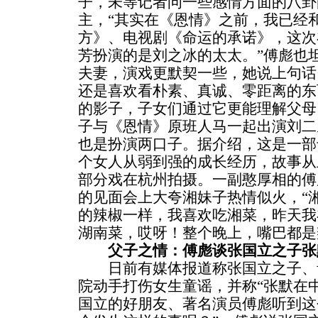
子，未等记者问一些感情方面的八卦
主，“其实在《恩情》之前，我已经
方》、电视剧《命运的承诺》，这次在
芳扮演的是刘之冰的太太。”傅彪也
夫妻，演戏更默契一些，她说上句话
还是喜欢看朴素、真诚、零距离的东
的影子，子女们通过它更能理解父母
子与《恩情》原班人马一起出演刘二
也是扮演两口子。据介绍，这是一部
个女人从弱到强的成长经历，故事从
部分戏在杭州拍摄。一副憨厚相的傅
的见面会上大夸湘妹子热情似火，“
的辣椒一样，我喜欢吃湘菜，昨天我
湖南菜，哎呀！整个晚上，嘴巴都是
父子之情：傅彪谈张国立之子张
日前有媒体报道称张国立之子、
院动手打伤女生童谣，并称“张默在
国立的好朋友、著名演员傅彪听到这