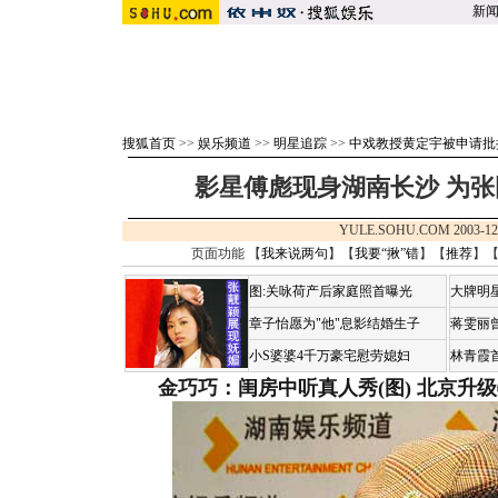
新
搜狐首页
>>
娱乐频道
>>
明星追踪
>>
中戏教授黄定宇被申请批
影星傅彪现身湖南长沙 为张
YULE.SOHU.COM 2003-12
页面功能 【
我来说两句
】【
我要“揪”错
】【
推荐
】
图:关咏荷产后家庭照首曝光
大牌明
章子怡愿为"他"息影结婚生子
蒋雯丽
小S婆婆4千万豪宅慰劳媳妇
林青霞
金巧巧：闺房中听真人秀(图)
北京升级