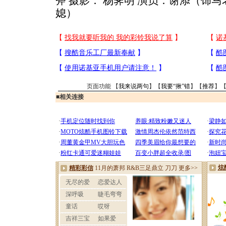
斧 摄影： 杨霁明 演员：谢添（饰
媳）
页面功能 【
我来说两句
】【
我要“揪”错
】【
推荐
】
■
相关连接