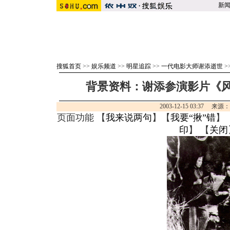
新
搜狐首页
>>
娱乐频道
>>
明星追踪
>>
一代电影大师谢添逝世
>
背景资料：谢添参演影片《风雪
2003-12-15 03:37 来源
页面功能 【
我来说两句
】【
我要“揪”错
】
印
】 【
关闭