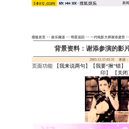
新
搜狐首页
>>
娱乐频道
>>
明星追踪
>>
一代电影大师谢添逝世
>
背景资料：谢添参演的影片《
2003-12-15 03:35 来源
页面功能 【
我来说两句
】【
我要“揪”错
】
印
】 【
关闭