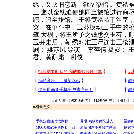
绣，又厌旧恋新，欲图染指 。黄绣
王 遂以金钱迫使她同至旅馆进行侮辱
踪，追至旅馆。 王将黄绣匿于浴室
突。在争斗中，玉芬扳动王 手中的
肇 大祸，将王所予之钱悉交玉芬，
玉芬走后，黄 绣对准王尸连击三枪泄
剧： 姚苏凤 导演： 李萍倩 摄影： 
君、黄耐霜、谢俊
页面功能 【
我来说两句
】【
我要“揪”错
】【
推荐
】
■
相关连接