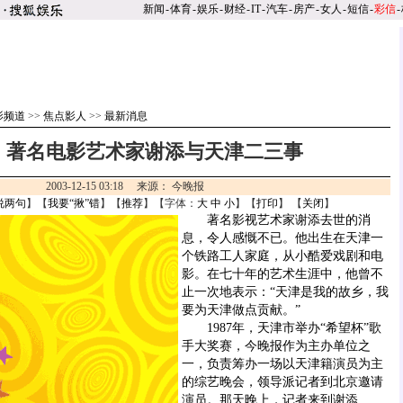
新闻
-
体育
-
娱乐
-
财经
-
IT
-
汽车
-
房产
-
女人
-
短信
-
彩信
-
影频道
>>
焦点影人
>>
最新消息
：著名电影艺术家谢添与天津二三事
2003-12-15 03:18 来源： 今晚报
说两句
】【
我要“揪”错
】【
推荐
】【字体：
大
中
小
】【
打印
】 【
关闭
】
著名影视艺术家谢添去世的消
息，令人感慨不已。他出生在天津一
个铁路工人家庭，从小酷爱戏剧和电
影。在七十年的艺术生涯中，他曾不
止一次地表示：“天津是我的故乡，我
要为天津做点贡献。”
1987年，天津市举办“希望杯”歌
手大奖赛，今晚报作为主办单位之
一，负责筹办一场以天津籍演员为主
的综艺晚会，领导派记者到北京邀请
演员。那天晚上，记者来到谢添