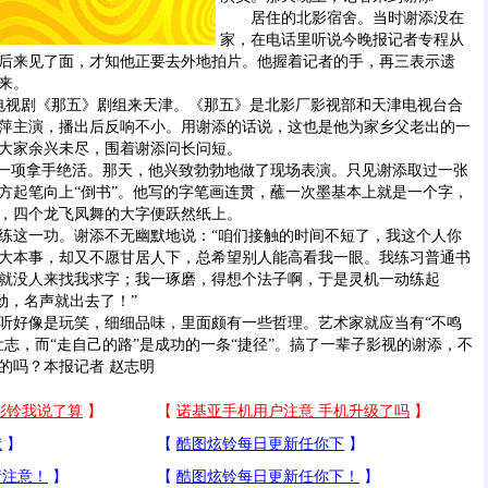
居住的北影宿舍。当时谢添没在
家，在电话里听说今晚报记者专程从
后来见了面，才知他正要去外地拍片。他握着记者的手，再三表示遗
来。
电视剧《那五》剧组来天津。《那五》是北影厂影视部和天津电视台合
萍主演，播出后反响不小。用谢添的话说，这也是他为家乡父老出的一
大家余兴未尽，围着谢添问长问短。
一项拿手绝活。那天，他兴致勃勃地做了现场表演。只见谢添取过一张
方起笔向上“倒书”。他写的字笔画连贯，蘸一次墨基本上就是一个字，
，四个龙飞凤舞的大字便跃然纸上。
这一功。谢添不无幽默地说：“咱们接触的时间不短了，我这个人你
大本事，却又不愿甘居人下，总希望别人能高看我一眼。我练习普通书
就没人来找我求字；我一琢磨，得想个法子啊，于是灵机一动练起
劲，名声就出去了！”
好像是玩笑，细细品味，里面颇有一些哲理。艺术家就应当有“不鸣
壮志，而“走自己的路”是成功的一条“捷径”。搞了一辈子影视的谢添，不
的吗？本报记者 赵志明