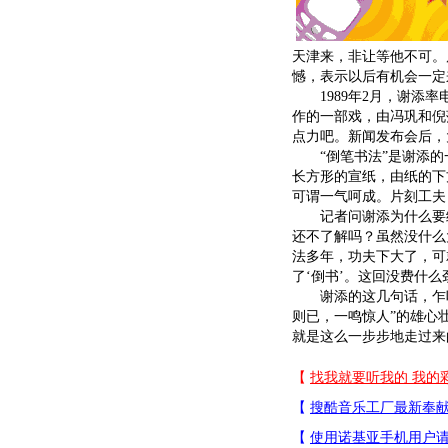
天津来，非让等他不可。
憾，表示以后有机会一定
1989年2月，谢添率
作的一部戏，由冯巩和倪
点力吧。新闻发布会后，
“倒笔书法”是谢添的
长方形的宣纸，由纸的下
可谓一气呵成。片刻工夫
记者问谢添为什么要练
还不了解吗？虽然没什么
法多年，功夫下大了，可
了‘倒书’。这回没费什么
谢添的这几句话，乍听
则已，一鸣惊人”的雄心
就是这么一步步地走过来