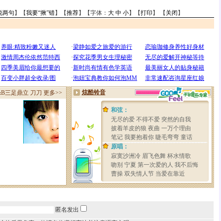
说两句
】【
我要“揪”错
】【
推荐
】【字体：
大
中
小
】【
打印
】 【
关闭
】
匿名发出