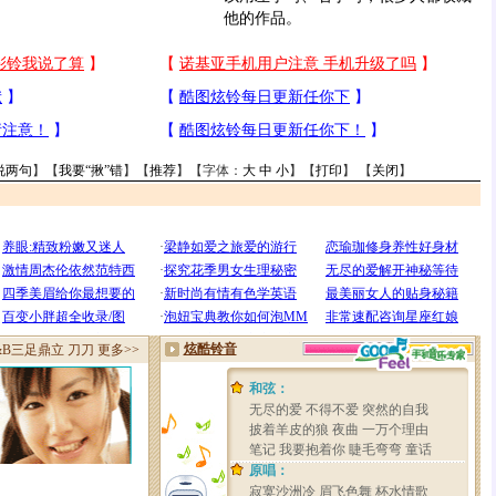
他的作品。
说两句
】【
我要“揪”错
】【
推荐
】【字体：
大
中
小
】【
打印
】 【
关闭
】