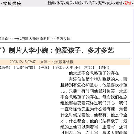
新闻
-
体育
-
娱乐
-
财经
-
IT
-
汽车
-
房产
-
女人
-
短信
-
彩信
-
星追踪
>>
一代电影大师谢添逝世
>>
各方反应
了》制片人李小婉：他爱孩子、多才多艺
2003-12-15 02:47 来源： 北京娱乐信报
说两句
】【
我要“揪”错
】【
推荐
】【字体：
大
中
小
】【
打印
】 【
关闭
】
他永远不会忽略孩子的存在
谢添伯伯是个特别幽默的人，而
且特别有爱心和童心，他最喜欢小孩
儿，只要一有时间他就对你笑，永远
不会忽略孩子的存在。每次我们在剧
组他都会变着花样逗我们开心，我们
一直奇怪他兜里为什么老有糖，甭管
什么时候见着他，他都有。他是个全
才，什么都会，他的书法棒极了，最
绝的是他可以倒着写、正着写，还可
以用左手写、右手写，很多人都收藏