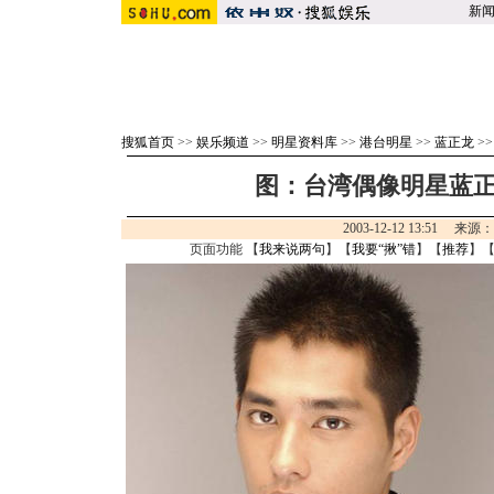
新
搜狐首页
>>
娱乐频道
>>
明星资料库
>>
港台明星
>>
蓝正龙
>
图：台湾偶像明星蓝正
2003-12-12 13:51 来源
页面功能 【
我来说两句
】【
我要“揪”错
】【
推荐
】