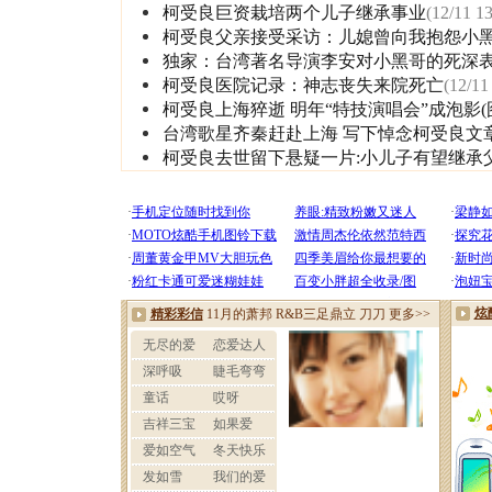
柯受良巨资栽培两个儿子继承事业
(12/11 13
柯受良父亲接受采访：儿媳曾向我抱怨小
独家：台湾著名导演李安对小黑哥的死深
柯受良医院记录：神志丧失来院死亡
(12/11
柯受良上海猝逝 明年“特技演唱会”成泡影(
台湾歌星齐秦赶赴上海 写下悼念柯受良文章
柯受良去世留下悬疑一片:小儿子有望继承