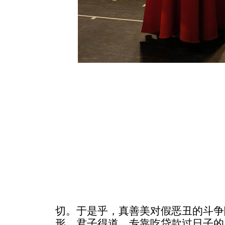
切。于是乎，真善美对假恶丑的斗争
形，君子得道。专靠吃贷款过日子的