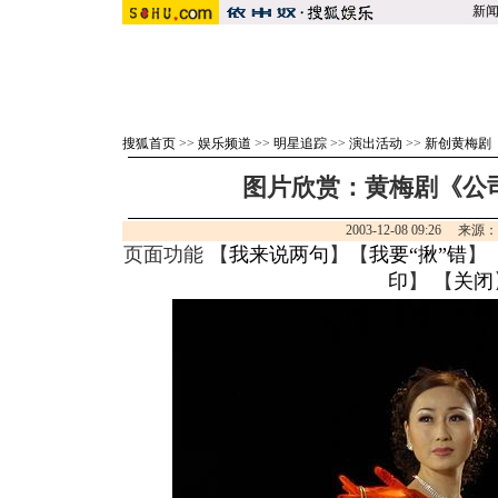
新
搜狐首页
>>
娱乐频道
>>
明星追踪
>>
演出活动
>>
新创黄梅剧
图片欣赏：黄梅剧《公司
2003-12-08 09:26 来源
页面功能 【
我来说两句
】【
我要“揪”错
】
印
】 【
关闭