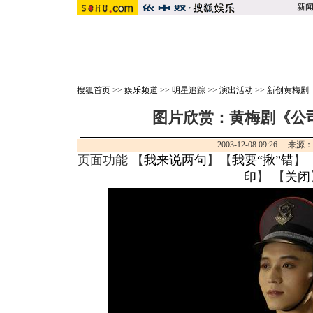
新
搜狐首页
>>
娱乐频道
>>
明星追踪
>>
演出活动
>>
新创黄梅剧
图片欣赏：黄梅剧《公司
2003-12-08 09:26 来源
页面功能 【
我来说两句
】【
我要“揪”错
】
印
】 【
关闭