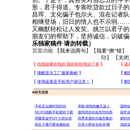
切。于是乎，真善美对假恶丑的斗争
形，君子得道。专靠吃贷款过日子的
昌珲、文化骗子包尔火、混在记者队
相继登场，旧日的情人也不示弱……
又幽默轻松让人发笑。姚兰以君子的
朋友们的帮助下，坚持诚信，识破骗
乐独家稿件 请勿转载）
页面功能 【
我来说两句
】【
我要“揪”错
】
印
】 【
关闭
■
相关连接