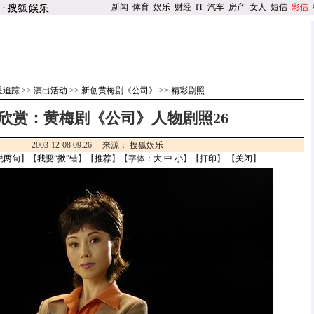
新闻
-
体育
-
娱乐
-
财经
-
IT
-
汽车
-
房产
-
女人
-
短信
-
彩信
-
星追踪
>>
演出活动
>>
新创黄梅剧《公司》
>>
精彩剧照
欣赏：黄梅剧《公司》人物剧照26
2003-12-08 09:26 来源：
搜狐娱乐
说两句
】【
我要“揪”错
】【
推荐
】【字体：
大
中
小
】【
打印
】 【
关闭
】