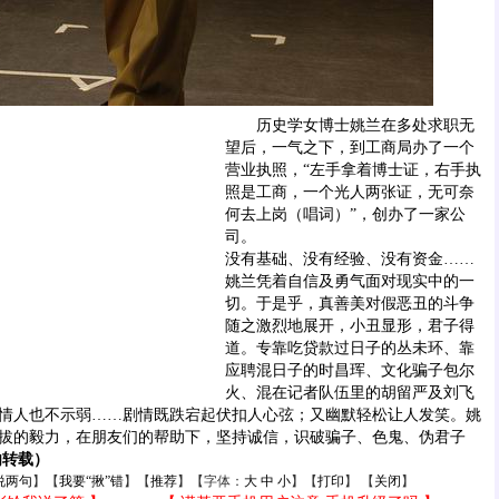
历史学女博士姚兰在多处求职无
望后，一气之下，到工商局办了一个
营业执照，“左手拿着博士证，右手执
照是工商，一个光人两张证，无可奈
何去上岗（唱词）”，创办了一家公
司。
没有基础、没有经验、没有资金……
姚兰凭着自信及勇气面对现实中的一
切。于是乎，真善美对假恶丑的斗争
随之激烈地展开，小丑显形，君子得
道。专靠吃贷款过日子的丛未环、靠
应聘混日子的时昌珲、文化骗子包尔
火、混在记者队伍里的胡留严及刘飞
情人也不示弱……剧情既跌宕起伏扣人心弦；又幽默轻松让人发笑。姚
拔的毅力，在朋友们的帮助下，坚持诚信，识破骗子、色鬼、伪君子
勿转载）
说两句
】【
我要“揪”错
】【
推荐
】【字体：
大
中
小
】【
打印
】 【
关闭
】