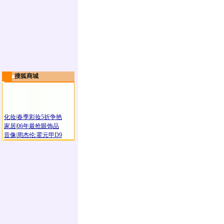
搜狐商城
化妆
|
春季彩妆5折争艳
家居
|
06年最抢眼饰品
音像
|
周杰伦:霍元甲D9