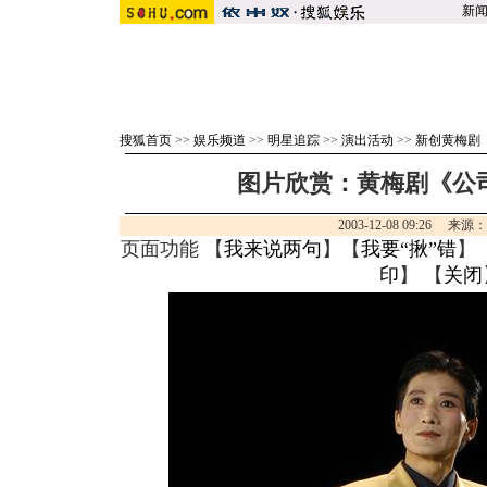
新
搜狐首页
>>
娱乐频道
>>
明星追踪
>>
演出活动
>>
新创黄梅剧
图片欣赏：黄梅剧《公司
2003-12-08 09:26 来源
页面功能 【
我来说两句
】【
我要“揪”错
】
印
】 【
关闭