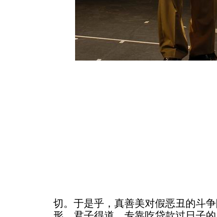
切。于是乎，真善美对假恶丑的斗争
形，君子得道。专靠吃贷款过日子的