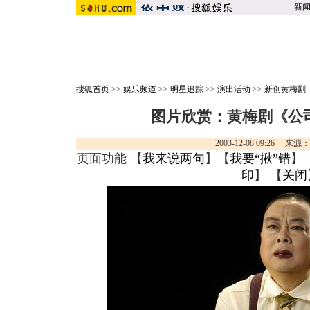
新
搜狐首页
>>
娱乐频道
>>
明星追踪
>>
演出活动
>>
新创黄梅剧
图片欣赏：黄梅剧《公司
2003-12-08 09:26 来源
页面功能 【
我来说两句
】【
我要“揪”错
】
印
】 【
关闭