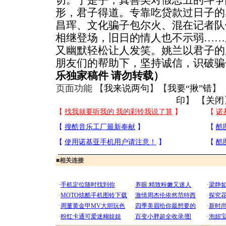
切。于是乎，真善美对假恶丑的斗争
形，君子得道。专靠吃贷款过日子的
昌珲、文化骗子包尔火、混在记者队
相继登场，旧日的情人也不示弱……
又幽默轻松让人发笑。姚兰以君子的
朋友们的帮助下，坚持诚信，识破骗
乐独家稿件 请勿转载）
页面功能 【
我来说两句
】【
我要“揪”错
】
印
】 【
关闭
■
相关连接