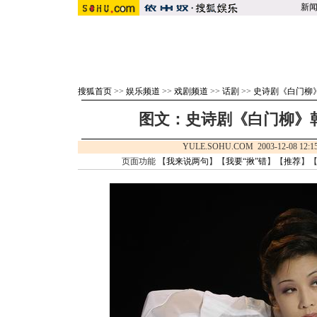
新
搜狐首页
>>
娱乐频道
>>
戏剧频道
>>
话剧
>>
史诗剧《白门柳
图文：史诗剧《白门柳》韩
YULE.SOHU.COM 2003-12-08 1
页面功能 【
我来说两句
】【
我要“揪”错
】【
推荐
】