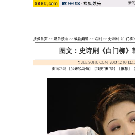
新
搜狐首页
>>
娱乐频道
>>
戏剧频道
>>
话剧
>>
史诗剧《白门柳
图文：史诗剧《白门柳》韩
YULE.SOHU.COM 2003-12-08 1
页面功能 【
我来说两句
】【
我要“揪”错
】【
推荐
】