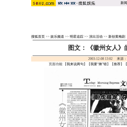
新
搜狐首页
>>
娱乐频道
>>
明星追踪
>>
演出活动
>>
新创黄梅剧
图文：《徽州女人》的
2003-12-08 13:02 来源
页面功能 【
我来说两句
】【
我要“揪”错
】【
推荐
】