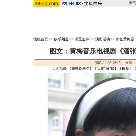
新
搜狐首页
>>
娱乐频道
>>
明星追踪
>>
演出活动
>>
新创黄梅剧
图文：黄梅音乐电视剧《潘
2003-12-08 12:15 来源
页面功能 【
我来说两句
】【
我要“揪”错
】【
推荐
】