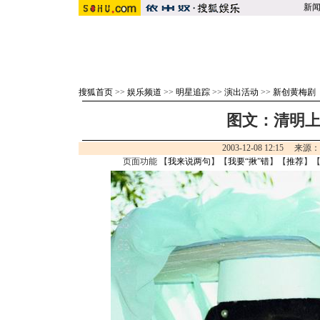
新
搜狐首页
>>
娱乐频道
>>
明星追踪
>>
演出活动
>>
新创黄梅剧
图文：清明
2003-12-08 12:15 来源
页面功能 【
我来说两句
】【
我要“揪”错
】【
推荐
】