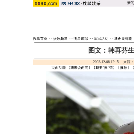
新
搜狐首页
>>
娱乐频道
>>
明星追踪
>>
演出活动
>>
新创黄梅剧
图文：韩再芬生
2003-12-08 12:15 来源
页面功能 【
我来说两句
】【
我要“揪”错
】【
推荐
】