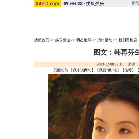
新
搜狐首页
>>
娱乐频道
>>
明星追踪
>>
演出活动
>>
新创黄梅剧
图文：韩再芬生
2003-12-08 12:15 来源
页面功能 【
我来说两句
】【
我要“揪”错
】【
推荐
】