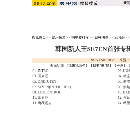
新
搜狐首页
>>
娱乐频道
>>
明星资料库
>>
日韩明星
>>
SE7EN
>
韩国新人王SE7EN首张专辑：《
2003-12-08 20:29 来源
页面功能 【
我来说两句
】【
我要“揪”错
】【
推荐
】
01. INTRO
02. I
03. 回来吧
04. 
05. ONETOTEN
06. 依
07. SEVEN(INTERLUDE)
08. 
09. LUZCONTROL
10. BA
11. 拿着花
12. 再见
13. 离我远去
14. 希