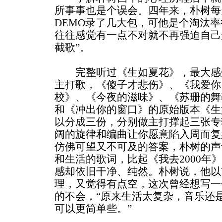
所事事也是个误会。四年来，朴树每
DEMO录了几大包，可他是个淘汰
往往感觉有一点不对就不再强迫自己
截歌”。
完整听过《生如夏花》，最大感
主打歌，《傻子才悲伤》、《我爱你
校》、《今夜的滋味》、《苏珊的舞鞋》以
和《冲出你的窗口》的原始版本《生
以分成三份，分别做主打撑起三张专
阔的旋律和编曲让你愿意陷入周而复
仿佛可望又不可及的答案，朴树的声
和生活的歌词，比起《我去2000年
感却依旧干净、纯然。朴树说，他以
理，又觉得有点空，这次曾经想写一
的不会，“原来生活太复杂，音乐还
可以更简单些。”