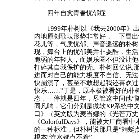
四年自愈青春忧郁症
1999年朴树以《我去2000年》
内地原创歌坛形势非常好，一下冒出
花儿等，气质忧郁、声音遥远的朴树
现，舞台上的忧郁美并非耍酷，生活
脆弱的年轻人，而娱乐圈不但没让他
打碎其自我保护的壳。朴树回忆说,
进而对自己的能力极度不自信、无法
快崩溃了，甚至不敢想起我还喜欢过
快乐……”于是，原本极被看好的朴
态，一停就是四年，尽管这中间他“
同凡响，它们分别是微软XP系统中
口》（英文版为
麦当娜
的《光芒万丈
《ColorfulDays》，能被大厂
的一种标准，但朴树说那只是“蜻蜓
根本“连水都点不着”。