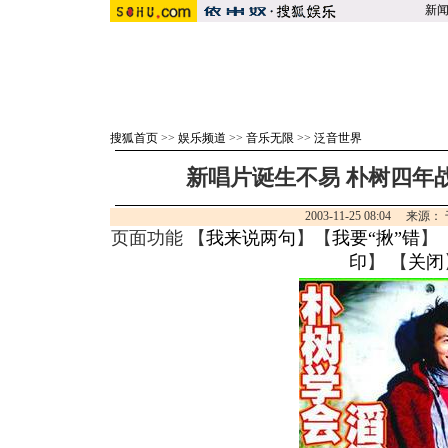
新
搜狐首页
>>
娱乐频道
>>
音乐无限
>>
泛音世界
新唱片诞生不易 朴树四年战
2003-11-25 08:04 来
页面功能 【
我来说两句
】【
我要“揪”错
】
印
】 【
关闭