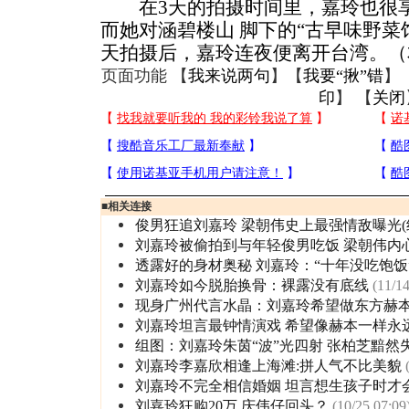
在3天的拍摄时间里，嘉玲也很享
而她对涵碧楼山 脚下的“古早味野菜
天拍摄后，嘉玲连夜便离开台湾。（本
页面功能 【
我来说两句
】【
我要“揪”错
】
印
】 【
关闭
■
相关连接
俊男狂追刘嘉玲 梁朝伟史上最强情敌曝光(
刘嘉玲被偷拍到与年轻俊男吃饭 梁朝伟内
透露好的身材奥秘 刘嘉玲：“十年没吃饱饭
刘嘉玲如今脱胎换骨：裸露没有底线
(11/14
现身广州代言水晶：刘嘉玲希望做东方赫本(
刘嘉玲坦言最钟情演戏 希望像赫本一样永
组图：刘嘉玲朱茵“波”光四射 张柏芝黯然
刘嘉玲李嘉欣相逢上海滩:拼人气不比美貌
刘嘉玲不完全相信婚姻 坦言想生孩子时才
刘嘉玲狂购20万 庆伟仔回头？
(10/25 07:09