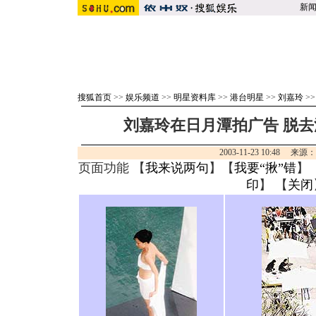
新
搜狐首页
>>
娱乐频道
>>
明星资料库
>>
港台明星
>>
刘嘉玲
>
刘嘉玲在日月潭拍广告 脱去
2003-11-23 10:48 来
页面功能 【
我来说两句
】【
我要“揪”错
】
印
】 【
关闭