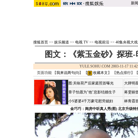
新
搜狐首页
>>
娱乐频道
>>
电视 TV
>>
电视前沿
>>
40集央视大
图文：《紫玉金砂》探班-
YULE.SOHU.COM 2003-11-17 1
页面功能 【
我来说两句(
0
)
】 【
收藏本文
】 【
热点排行
】
图:关咏荷产后家庭照首曝光
大牌明星
章子怡愿为"他"息影结婚生子
蒋雯丽
小S婆婆4千万豪宅慰劳媳妇
林青霞
金巧巧：闺房中听真人秀(图)
北京升级特