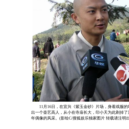
11月16日，在宜兴《紫玉金砂》片场，身着戏服的
出一个壶艺高人，从小在寺庙长大，印小天为此剃掉了
年偶像的风采。(影绘C/搜狐娱乐独家图片 转载请注明出