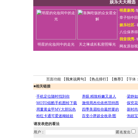
娱乐天天精选
·
明星新闻
-
·
章子怡中田
·
娱乐社区
-
·
八位保养得
·
我音我秀
-
明星的化妆间中的走光
关之琳成长私密照曝光
·
网友原创视
页面功能 【
我来说两句
】【
热点排行
】【
推荐
】【字体
■
相关链接
请发表您的看法
用户：
匿名发出