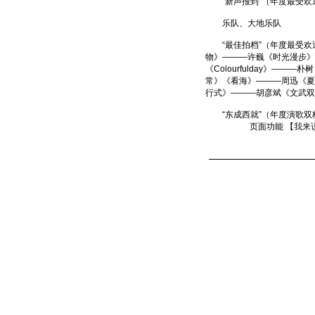
“新声报到”（年度最受欢迎
乐队、大地乐队
“最佳拍档”（年度最受欢迎
物》———许巍《时光漫步》
《Colourfulday》
常》《看海》———周迅《夏
行式》———胡彦斌《文武双
“东成西就”（年度演歌双
页面功能 【
我来