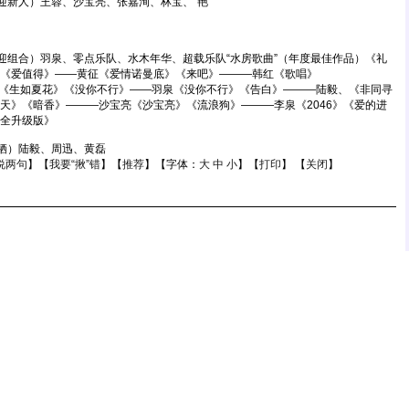
新人）王蓉、沙宝亮、张嘉洵、林宝、“艳”
组合）羽泉、零点乐队、水木年华、超载乐队“水房歌曲”（年度最佳作品）《礼
《爱值得》——黄征《爱情诺曼底》《来吧》———韩红《歌唱》
———朴树《生如夏花》《没你不行》——羽泉《没你不行》《告白》———陆毅、《非同寻
天》《暗香》———沙宝亮《沙宝亮》《流浪狗》———李泉《2046》《爱的进
全升级版》
栖）陆毅、周迅、黄磊
说两句
】【
我要“揪”错
】【
推荐
】【字体：
大
中
小
】【
打印
】 【
关闭
】