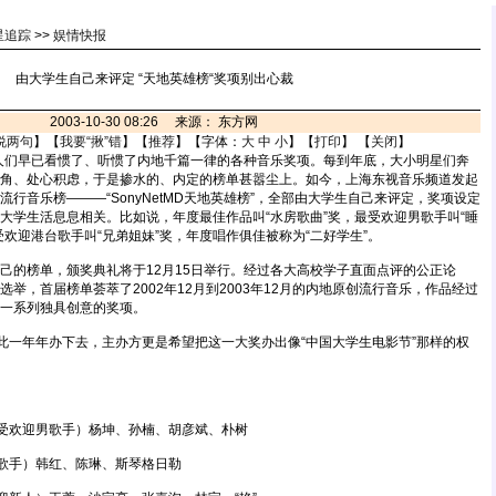
星追踪
>>
娱情快报
由大学生自己来评定 “天地英雄榜“奖项别出心裁
2003-10-30 08:26 来源： 东方网
说两句
】【
我要“揪”错
】【
推荐
】【字体：
大
中
小
】【
打印
】 【
关闭
】
人们早已看惯了、听惯了内地千篇一律的各种音乐奖项。每到年底，大小明星们奔
角、处心积虑，于是掺水的、内定的榜单甚嚣尘上。如今，上海东视音乐频道发起
行音乐榜———“SonyNetMD天地英雄榜”，全部由大学生自己来评定，奖项设定
大学生活息息相关。比如说，年度最佳作品叫“水房歌曲”奖，最受欢迎男歌手叫“睡
欢迎港台歌手叫“兄弟姐妹”奖，年度唱作俱佳被称为“二好学生”。
的榜单，颁奖典礼将于12月15日举行。经过各大高校学子直面点评的公正论
举，首届榜单荟萃了2002年12月到2003年12月的内地原创流行音乐，作品经过
一系列独具创意的奖项。
一年年办下去，主办方更是希望把这一大奖办出像“中国大学生电影节”那样的权
受欢迎男歌手）杨坤、孙楠、胡彦斌、朴树
歌手）韩红、陈琳、斯琴格日勒