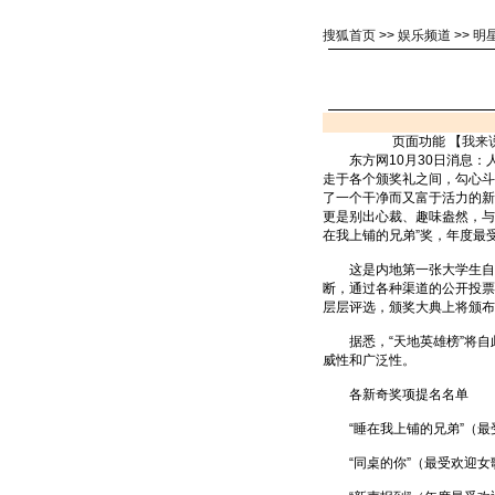
搜狐首页
>>
娱乐频道
>>
明
页面功能 【
我来
东方网10月30日消息：
走于各个颁奖礼之间，勾心斗
了一个干净而又富于活力的新流
更是别出心裁、趣味盎然，与
在我上铺的兄弟”奖，年度最受
这是内地第一张大学生自己
断，通过各种渠道的公开投票选
层层评选，颁奖大典上将颁布
据悉，“天地英雄榜”将自此
威性和广泛性。
各新奇奖项提名名单
“睡在我上铺的兄弟”（最
“同桌的你”（最受欢迎女