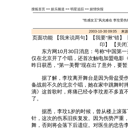
搜狐首页
>>
娱乐频道
>>
明星追踪
>>
娱情快报
“性感女王“风光难在 李玟受伤
2003-10-30 09:05 
页面功能 【
我来说两句
】【
我要“揪”错
】
印
】 【
关闭
东方网10月30日消息：号称“中国第一
仅在北京开了个唱，还首次触电加盟电影
昨日获悉，“第一美臀”现在出了意外，要
据了解，李玟离开舞台是因为骨盆受伤
备战前不久的北京个唱，她在家中跳舞时
滴》这首歌时，疼痛已经令李玟差不多直
了。
据悉，李玟1岁的时候，曾从楼上滚落下
针，这次的伤系旧疾复发。因为伤势严重
舞，否则将会落下后遗症。对医生的忠告