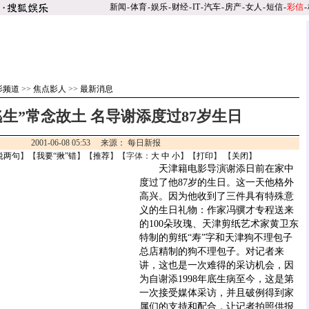
新闻
-
体育
-
娱乐
-
财经
-
IT
-
汽车
-
房产
-
女人
-
短信
-
彩信
-
影频道
>>
焦点影人
>>
最新消息
逃生”常念故土 名导谢添度过87岁生日
2001-06-08 05:53 来源： 每日新报
说两句
】【
我要“揪”错
】【
推荐
】【字体：
大
中
小
】【
打印
】 【
关闭
】
天津籍电影导演谢添日前在家中
度过了他87岁的生日。这一天他格外
高兴。因为他收到了三件具有特殊意
义的生日礼物：作家冯骥才专程送来
的100朵玫瑰、天津剪纸艺术家黄卫东
特制的剪纸“寿”字和天津狗不理包子
总店精制的狗不理包子。对记者来
讲，这也是一次难得的采访机会，因
为自谢添1998年底生病至今，这是第
一次接受媒体采访，并且破例得到家
属们的支持和配合，让记者拍照供报