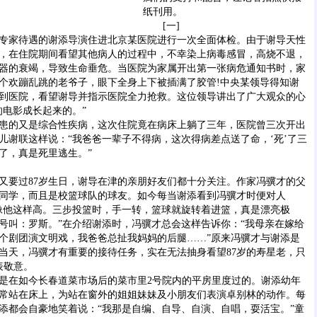
纸刊用。
[一]
受专家待遇的谢添导演住进北京某医院进行一次全面体检。由于谢导天性
，在住院期间看望其他病人的过程中，不幸染上病毒感冒，高烧不退，
器的衰竭，导致生命垂危。当医院为家属开出第一张病危通知书时，家
个欢蹦乱跳的老爷子，眼下全身上下被插满了胶管!中央某领导得知谢
到医院，看望谢导并指示医院全力抢救。这位领导讲出了广大观众的心
的电影成长起来的。”
的又是综合性疾病，这次住院竟在病床上躺了三年，医院曾三次开出
儿谢联这样说：“我爸爸一辈子不得病，这次得病差点送了命，‘死’了三
了，真是死里逃生。”
要过87岁生日，谢导在津的亲朋好友们都十分关注。作家冯骥才的父
同学，而且是校篮球队的球友。如今每当谢添看到冯骥才时便对人
像他这样高。三步投篮时，手一转，篮球就旋转着进篮，真是漂亮极
号叫：罗斯。”在介绍谢添时，冯骥才总会这样告诉你：“我母亲在嫁给
个剧团演文明戏，我爸爸总扯我妈妈的后腿……”原来冯骥才与谢添是
当天，冯骥才有重要的接待任务，实在无法抽身看望87岁的寿星老，只
表敬意。
在如今长春道菜市场后的菜市里2号院内的平房里度过的。谢添幼年
常站在床上，为站在窗外的姐姐妹妹及小朋友们表演卓别林的动作。每
添都会自豪地笑着说：“我那是自编、自导、自演、自唱，耍活宝。”童