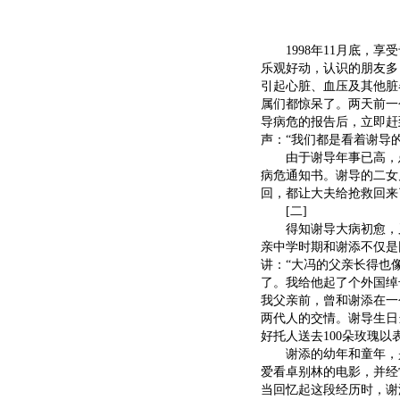
1998年11月底，享
乐观好动，认识的朋友多
引起心脏、血压及其他脏
属们都惊呆了。两天前一
导病危的报告后，立即赶
声：“我们都是看着谢导
由于谢导年事已高，患
病危通知书。谢导的二女
回，都让大夫给抢救回来
[二]
得知谢导大病初愈，又
亲中学时期和谢添不仅是
讲：“大冯的父亲长得也
了。我给他起了个外国绰
我父亲前，曾和谢添在一
两代人的交情。谢导生日
好托人送去100朵玫瑰以
谢添的幼年和童年，是
爱看卓别林的电影，并经
当回忆起这段经历时，谢