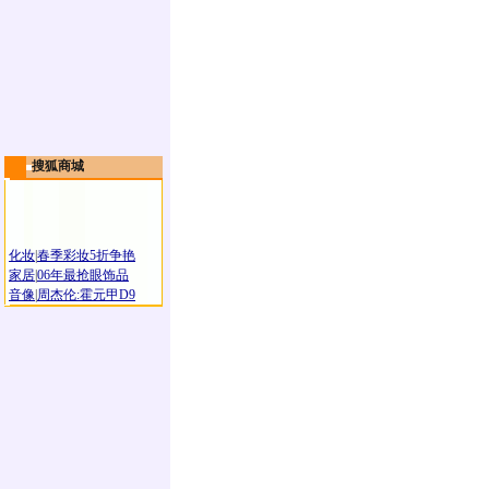
搜狐商城
化妆
|
春季彩妆5折争艳
家居
|
06年最抢眼饰品
音像
|
周杰伦:霍元甲D9