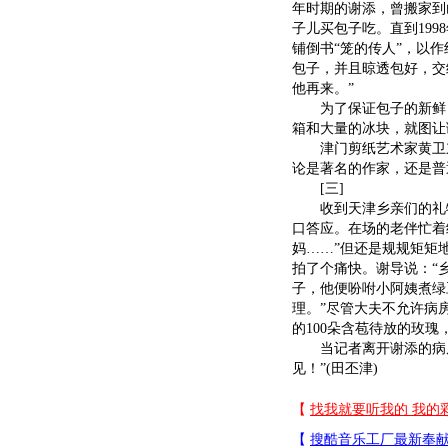
年时期的谢添，曾搬家到
子儿买包子吃。直到19
铺倒书“笼的传人”，以
包子，并且晾透包好，交
他再来。”
为了保证包子的新鲜，
箱和大量的冰块，就图让
津门剪纸艺术家黄卫东
论是著名的作家，还是普
[三]
收到天津乡亲们的礼物
口答应。在场的老伴忙着
妈……”但还是规规矩矩
拍了个痛快。谢导说：“
子，他便吩咐小阿姨煮绿
理。”尽管大夫不允许病
的100朵含苞待放的玫瑰
当记者离开谢添的病房
见！”(田丕津)