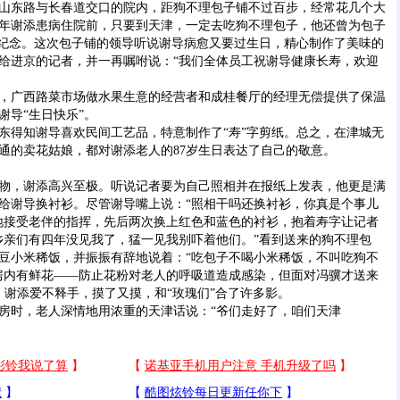
山东路与长春道交口的院内，距狗不理包子铺不过百步，经常花几个大
98年谢添患病住院前，只要到天津，一定去吃狗不理包子，他还曾为包子
作纪念。这次包子铺的领导听说谢导病愈又要过生日，精心制作了美味的
给进京的记者，并一再嘱咐说：“我们全体员工祝谢导健康长寿，欢迎
广西路菜市场做水果生意的经营者和成桂餐厅的经理无偿提供了保温
谢导“生日快乐”。
得知谢导喜欢民间工艺品，特意制作了“寿”字剪纸。总之，在津城无
通的卖花姑娘，都对谢添老人的87岁生日表达了自己的敬意。
，谢添高兴至极。听说记者要为自己照相并在报纸上发表，他更是满
给谢导换衬衫。尽管谢导嘴上说：“照相干吗还换衬衫，你真是个事儿
地接受老伴的指挥，先后两次换上红色和蓝色的衬衫，抱着寿字让记者
乡亲们有四年没见我了，猛一见我别吓着他们。”看到送来的狗不理包
豆小米稀饭，并振振有辞地说着：“吃包子不喝小米稀饭，不叫吃狗不
房内有鲜花——防止花粉对老人的呼吸道造成感染，但面对冯骥才送来
，谢添爱不释手，摸了又摸，和“玫瑰们”合了许多影。
时，老人深情地用浓重的天津话说：“爷们走好了，咱们天津