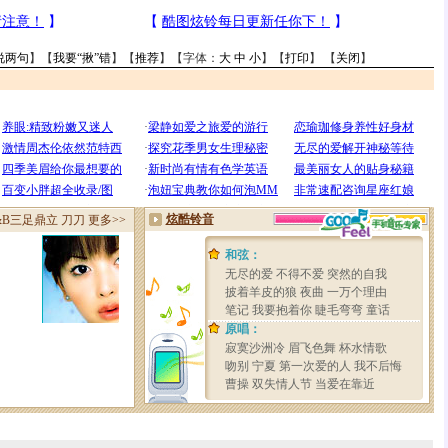
说两句
】【
我要“揪”错
】【
推荐
】【字体：
大
中
小
】【
打印
】 【
关闭
】