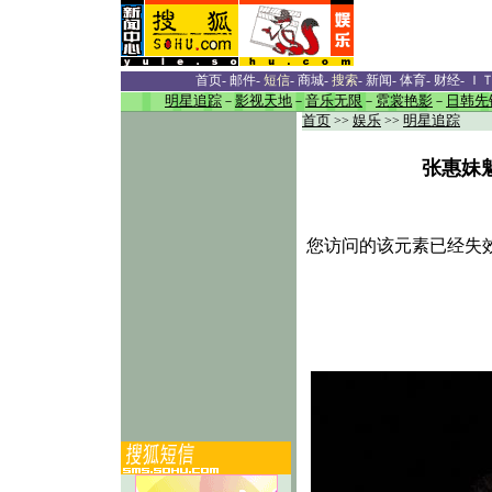
首页
-
邮件
-
短信
-
商城
-
搜索
-
新闻
-
体育
-
财经
-
Ｉ
明星追踪
－
影视天地
－
音乐无限
－
霓裳艳影
－
日韩先
首页
>>
娱乐
>>
明星追踪
张惠妹