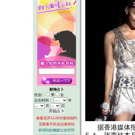
财神占卜
性别：
男
女
出生时间：
年
月
日
春暖花开GGMM激情相约
无限量手机短信储存站
据香港媒体报道
听得到的幽默让你开怀