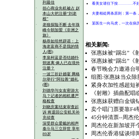
列最佳
看美女请往下按…………不
·
担心商业先机被占 赵
夫妻相处两条原则：第一条
本山大把注册“刘老
根”
某医生一向马虎，一次在病历
·
老狼探险不断 去年珠
峰今朝加盟《非洲之
旅》
·
杨恭如坦然辟谣：上
相关新闻:
海老富商不是我的情
人(图)
张惠妹被“踢出”《
·
李泉柯蓝是否结婚扑
张惠妹被“踢出”《
朔迷离 俩人已在境外
春节晚会力邀港台明
注册？
·
一波三折赴婚宴 腾格
组图:张惠妹当众除
尔举行“阿拉善”婚礼
紧身衣加性感超短裤
(图)
·
刘德华与女友密游大
《射雕》插曲配唱临
马？记者的相机遭严
张惠妹获赠白金镶钻
格检查
·
刘晓庆案结束审查起
卖个唱门票要靠F4
诉 将退回公安机关补
45分钟清票--周杰
充侦查
·
深受群众爱戴的相声
周杰伦在新加坡开个
泰斗马三立辞世 享年
周杰伦香港猛谈绯闻
89岁