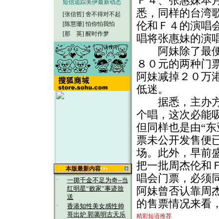
Ｆ４、张惠妹本
短信追踪美伊最新动态
悉，同样的台湾歌
[张信哲]
舍不得对不起
伦和Ｆ４的演唱
[陈慧珊]
怕你怕我怕
[那 英]
醒时作梦
唱将张惠妹的演
阿妹除了最便宜
８０元的两种门
阿妹减掉２０万
低迷。
据悉，主办方“
个唱，这次必能
但同样也是由“东
票未公开发售便
场。此外，早前
把一批周杰伦和
本版最新内容
唱会门票，必须
·
一掷千金不足为奇--当
阿妹曾否认靠周
红明星“败家”事迹放
送
的售票情况来看
·
香港知性美女感性帅
哥出炉 郭蔼明古天乐
精彩短语推荐