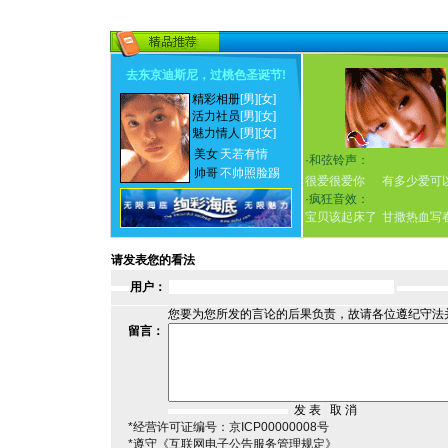
去东京迪斯尼，过桃色圣诞节
!
精彩相册
[男]
[女]
活力社员
[男]
[女]
魅力情人
[男]
[女]
美女
天若有情
·
和弦铃声：
帅哥
不帅照脸踢
很爱很爱你
有多少爱可
·
疯狂音效：
宝贝该起床了
甘撒热血写
请发表您的看法
用户：
您要为您所发的言论的后果负责，故请各位遵纪守法
留言：
*经营许可证编号：京ICP00000008号
*遵守《互联网电子公告服务管理规定》