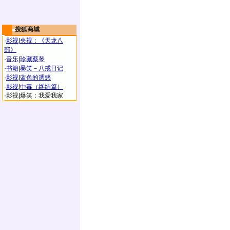
搜狐商城
·
影视
|
央视：《天龙八
部》
·
音乐
|
珍藏蔡琴
·
书籍
|
暴笑－八戒日记
·
影视
|
蓝色的诱惑
·
影视
|
中毒（终结篇）
·
影视
|
爆笑：我爱我家