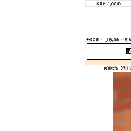
搜狐首页
>>
娱乐频道
>>
明
页面功能 【
我来