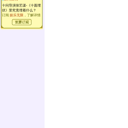
十问导演张艺谋-《十面埋
伏》里究竟埋着什么？
订阅
娱乐无限
，了解详情