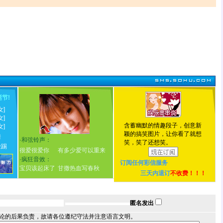
诞节
!
女]
女]
含蓄幽默的情趣段子，创意新
女]
颖的搞笑图片，让你看了就想
情
·
和弦铃声：
笑，笑了还想笑。
脸踢
很爱很爱你
有多少爱可以重来
·
疯狂音效：
订阅任何
彩信服务
宝贝该起床了
甘撒热血写春秋
三天内退订
不收费！！！
匿名发出
论的后果负责，故请各位遵纪守法并注意语言文明。