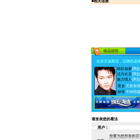
■
相关连接
去东京迪斯尼，过桃色圣
精彩相册
[男]
[
活力社员
[男]
[
魅力情人
[男]
[
美女
天若有
帅哥
不帅照
请发表您的看法
用户：
您要为您所发的言