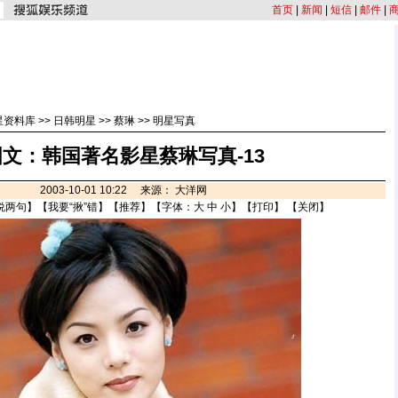
首页
|
新闻
|
短信
|
邮件
|
星资料库
>>
日韩明星
>>
蔡琳
>>
明星写真
图文：韩国著名影星蔡琳写真-13
2003-10-01 10:22 来源： 大洋网
说两句
】【
我要“揪”错
】【
推荐
】【字体：
大
中
小
】【
打印
】 【
关闭
】