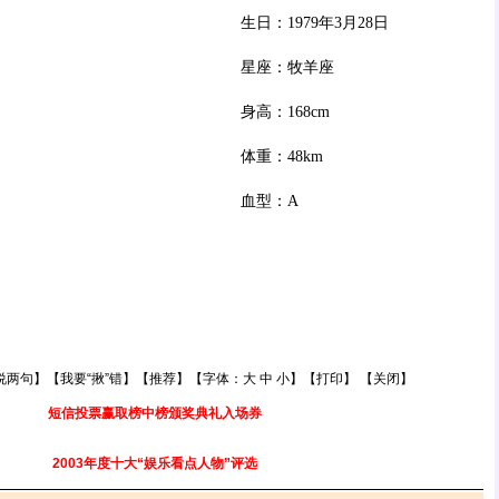
生日：1979年3月28日
星座：牧羊座
身高：168cm
体重：48km
血型：A
说两句
】【
我要“揪”错
】【
推荐
】【字体：
大
中
小
】【
打印
】 【
关闭
】
短信投票赢取榜中榜颁奖典礼入场券
2003年度十大“娱乐看点人物”评选