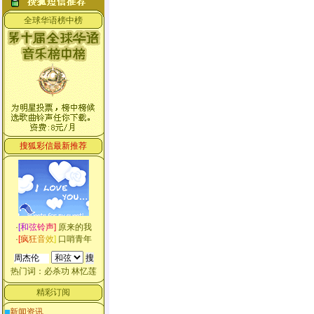
全球华语榜中榜
搜狐彩信最新推荐
·
[
和
弦
铃
声
]
原来的我
·
[
疯
狂
音
效
]
口哨青年
热门词：
必杀功
林忆莲
精彩订阅
新闻资讯