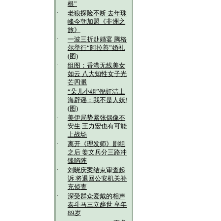
根”
·
老狼探险不断 去年珠
峰今朝加盟《非洲之
旅》
·
一波三折赴婚宴 腾格
尔举行“阿拉善”婚礼
(图)
·
组图：香港无线美女
如云 八大知性女子光
芒四溅
·
“朵儿小姐”倪虹洁上
海辟谣：我不是人妖!
(图)
·
美伊局势紧张偶像不
安生 王力宏也有可能
上战场
·
离开《理发师》剧组
之后 姜文兵分三路冲
锋陷阵
·
刘晓庆案结束审查起
诉 将退回公安机关补
充侦查
·
深受群众爱戴的相声
泰斗马三立辞世 享年
89岁