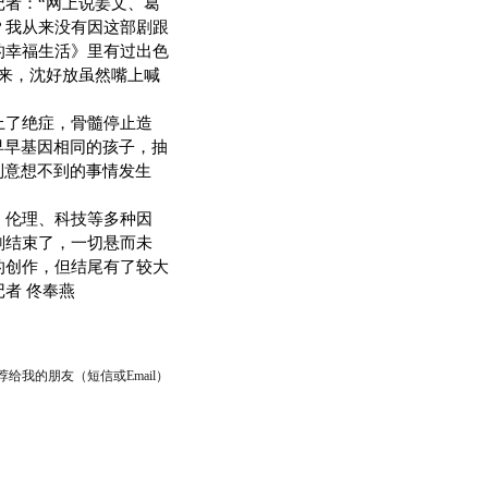
者：“网上说姜文、葛
？我从来没有因这部剧跟
的幸福生活》里有过出色
来，沈好放虽然嘴上喊
了绝症，骨髓停止造
早早基因相同的孩子，抽
列意想不到的事情发生
伦理、科技等多种因
刻结束了，一切悬而未
的创作，但结尾有了较大
者 佟奉燕
荐给我的朋友（短信或Email）