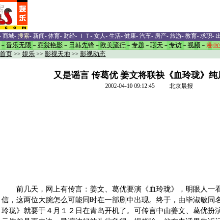
-
商城
-
搜索
-
新闻
-
体育
-
财经
-
ＩＴ
-
女人
-
生活
-
健康
-
汽车
-
房产
-
旅游
-
教育
-
求职
-
－
音乐无限
－
霓裳艳影
－
日韩先锋
－
欧美流行
－
专题
－
聊天
－
专访
－
视频
－
漫画
首页
>>
娱乐
>>
影视天地
>>
影视动态
又是谣言 传葛优 姜文将联袂《血玲珑》纯
2002-04-10 09:12:45 北京晨报
前几天，网上有传言：姜文、葛优要演《血玲珑》，明眼人一看
信，这两位大腕怎么可能同时在一部剧中出现。终于，由毕淑敏同
玲珑》就要于４月１２日在青岛开机了。可传言中由姜文、葛优扮