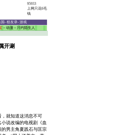
95933
上网只花6毛
钱
出国
-
校友录
-
游戏
宝
－
动漫
－
只约陌生人
属开涮
，就知道这消息不可
名小说改编的电视剧《血
演的男主角夏践石与匡宗