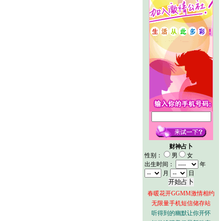
财神占卜
性别：
男
女
出生时间：
年
月
日
春暖花开GGMM激情相约
无限量手机短信储存站
听得到的幽默让你开怀