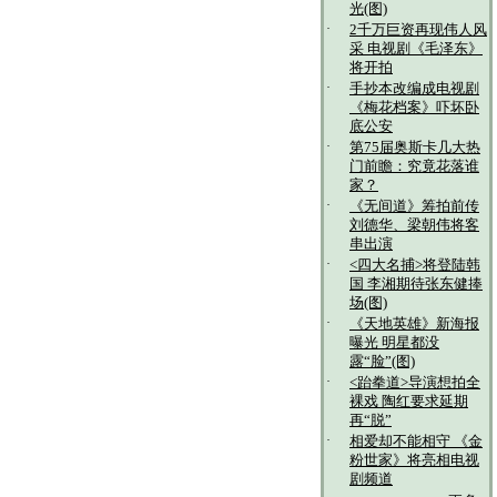
光(图)
·
2千万巨资再现伟人风
采 电视剧《毛泽东》
将开拍
·
手抄本改编成电视剧
《梅花档案》吓坏卧
底公安
·
第75届奥斯卡几大热
门前瞻：究竟花落谁
家？
·
《无间道》筹拍前传
刘德华、梁朝伟将客
串出演
·
<四大名捕>将登陆韩
国 李湘期待张东健捧
场(图)
·
《天地英雄》新海报
曝光 明星都没
露“脸”(图)
·
<跆拳道>导演想拍全
裸戏 陶红要求延期
再“脱”
·
相爱却不能相守 《金
粉世家》将亮相电视
剧频道