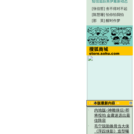
短信追踪美伊最新动态
[张信哲]
舍不得对不起
[陈慧珊]
怕你怕我怕
[那 英]
醒时作梦
本版最新内容
·
内地版<神雕侠侣>即
将投拍 金庸迷选出最
佳阵容
·
毛宁脱胎换骨当大侠
《萍踪侠影》造型曝