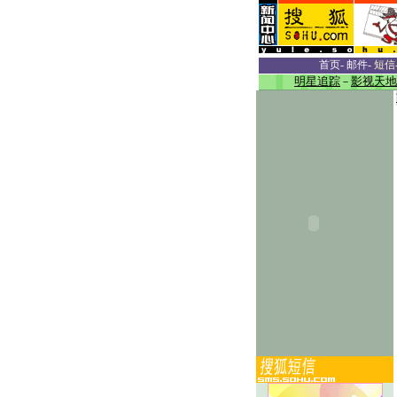
首页
-
邮件
-
短信
明星追踪
－
影视天地