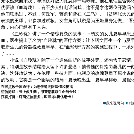
元依然悬而未决，导演沈好放为此急得一塌糊涂。他在电话里告诉记
优要演《血玲珑》，有不少人打电话问我，这不是拿这两位开涮吗
他们联系过，不过，何政军、蒋凯和曾在《二马》、《贫嘴张大民
表演的王珲，都参加过试妆。女主角可以说是为王姬量身定做。”看
急，内心已经有了人选。
《血玲珑》讲了一个错综复杂的故事：卜绣文的女儿夏早早患上
血，医生提出了名为“血玲珑”的医疗方案：让卜绣文再生一个与夏
取新生儿的骨髓挽救夏早早。在“血玲珑”方案的实施过程中，一系
了……
小说《血玲珑》除了一个通俗曲折的故事外壳，还包含了恋情、
素，特别是故事结尾给人留下许多悬念：抽骨髓的针指向婴儿的一
决。沈好放认为，在伦理、科技方面，电视剧的改编尊重了原小说
的改动，它将是一个圆满的结局：夏晚晚出生，夏早早得救。晨报记
在线点歌全国通行：为您传递无限深情和祝福
短信游戏：登上救生艇，用智慧赢取生命与金钱！
狂喜打折：订阅短信服务，即可得4折优惠卡！
我来说两句
推