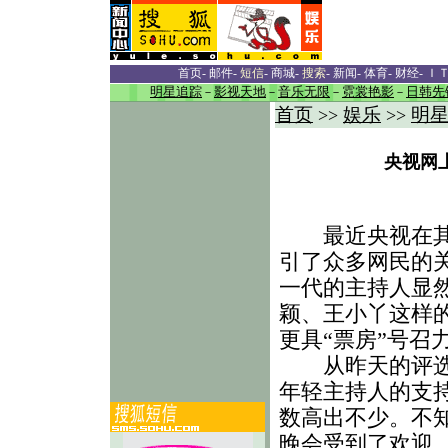
首页
-
邮件
-
短信
-
商城
-
搜索
-
新闻
-
体育
-
财经
-
Ｉ
明星追踪
－
影视天地
－
音乐无限
－
霓裳艳影
－
日韩先
首页
娱乐
明
>>
>>
央视网
最近央视在其网
引了众多网民的
一代的主持人显
颖、王小丫这样
更具“票房”号召
从昨天的评选结
年轻主持人的支
数高出不少。不
晚会受到了欢迎