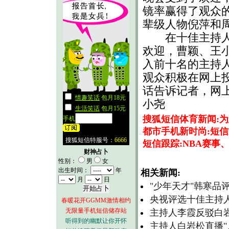
镜率赢得了观众
辈级人物倪萍和
在十佳主持人评
欢迎，曹颖、王
入前十名的主持
观众积极在网上
话告诉记者，网
小尧
搜狐短信体育新闻:
都市手机新时尚:短信
短信跟踪:NBA赛事
财神占卜
性别：
男
女
出生时间：
年
相关新闻:
月
日
"少年天才"韩寒品
央视评选十佳主持人
春暖花开GGMM激情相约
无限量手机短信储存站
主持人李霞反驳白岩
听得到的幽默让你开怀
主持人白岩松直播"