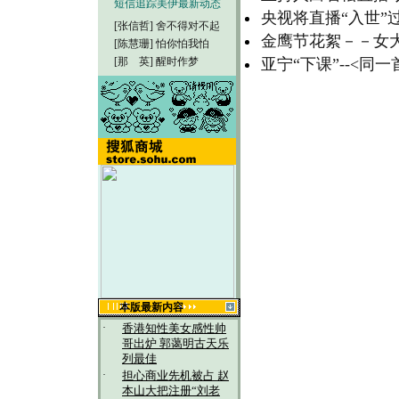
短信追踪美伊最新动态
央视将直播“入世”
[张信哲]
舍不得对不起
金鹰节花絮－－女
[陈慧珊]
怕你怕我怕
[那 英]
醒时作梦
亚宁“下课”--<
本版最新内容
·
香港知性美女感性帅
哥出炉 郭蔼明古天乐
列最佳
·
担心商业先机被占 赵
本山大把注册“刘老