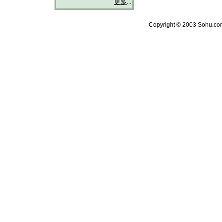
更多
...
Copyright © 2003 Sohu.com 