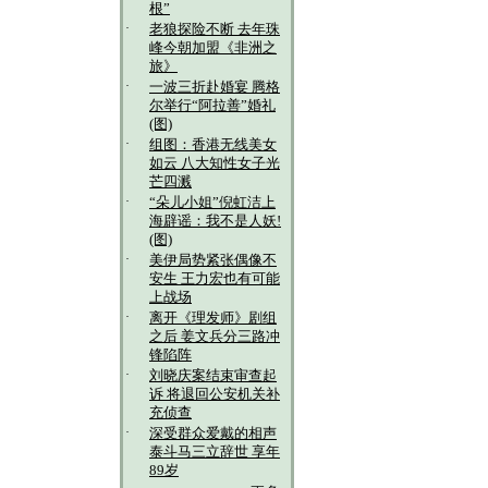
根”
·
老狼探险不断 去年珠
峰今朝加盟《非洲之
旅》
·
一波三折赴婚宴 腾格
尔举行“阿拉善”婚礼
(图)
·
组图：香港无线美女
如云 八大知性女子光
芒四溅
·
“朵儿小姐”倪虹洁上
海辟谣：我不是人妖!
(图)
·
美伊局势紧张偶像不
安生 王力宏也有可能
上战场
·
离开《理发师》剧组
之后 姜文兵分三路冲
锋陷阵
·
刘晓庆案结束审查起
诉 将退回公安机关补
充侦查
·
深受群众爱戴的相声
泰斗马三立辞世 享年
89岁